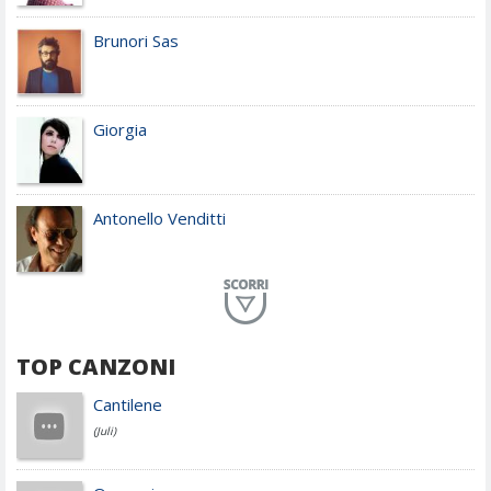
Brunori Sas
Giorgia
Antonello Venditti
Planet Funk
TOP CANZONI
Achille Lauro
Cantilene
(Juli)
Cesare Cremonini