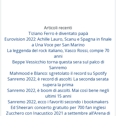
(Achille Lauro)
Marracash
So Easy (To Fall In Love)
(Olivia Dean)
Articoli recenti
Tiziano Ferro è diventato papà
Eurovision 2022: Achille Lauro, Scanu e Spagna in finale
Serenamente
a Una Voce per San Marino
(Juli)
La leggenda del rock italiano, Vasco Rossi, compie 70
anni
Beppe Vessicchio torna questa sera sul palco di
Sanremo
Mahmood e Blanco: sgretolato il record su Spotify
Sanremo 2022, è record di ascolti. La seconda serata
supera la prima
Sanremo 2022, è boom di ascolti. Mai così bene negli
ultimi 15 anni
Sanremo 2022, ecco i favoriti secondo i bookmakers
Ed Sheeran: concerto gratuito per 700 fan inglesi
Zucchero con Inacustico 2021 a settembre all’Arena di