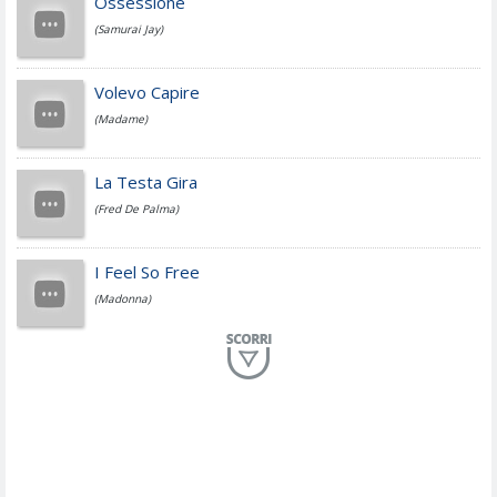
Ossessione
(Samurai Jay)
Jovanotti
Volevo Capire
(Madame)
Fedez
La Testa Gira
(Fred De Palma)
Simone Cristicchi
I Feel So Free
(Madonna)
Lucio Dalla
Al Mio Paese
(Serena Brancale)
ModÃ
Free To Love
(Duran Duran)