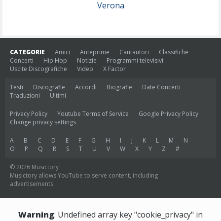
Verona
CATEGORIE
Amici
Anteprime
Cantautori
Classifiche
Concerti
Hip Hop
Notizie
Programmi televisivi
Uscite Discografiche
Video
X Factor
Testi
Discografie
Accordi
Biografie
Date Concerti
Traduzioni
Ultimi
Privacy Policy
Youtube Terms of Service
Google Privacy Policy
Change privacy settings
A
B
C
D
E
F
G
H
I
J
K
L
M
N
O
P
Q
R
S
T
U
V
W
X
Y
Z
#
© 2026 Musictory
Musictory allows YouTube to serve content, including
advertisements
Warning
: Undefined array key "cookie_privacy" in