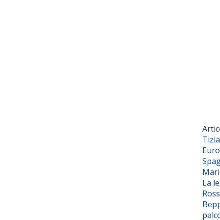
Artic
Tizi
Euro
Spag
Mar
La l
Ross
Bepp
palc