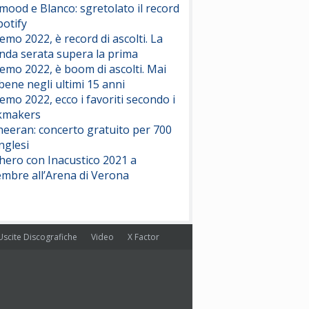
ood e Blanco: sgretolato il record
potify
emo 2022, è record di ascolti. La
nda serata supera la prima
emo 2022, è boom di ascolti. Mai
 bene negli ultimi 15 anni
emo 2022, ecco i favoriti secondo i
kmakers
heeran: concerto gratuito per 700
nglesi
hero con Inacustico 2021 a
embre all’Arena di Verona
Uscite Discografiche
Video
X Factor