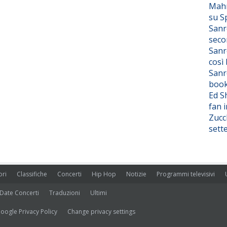
Mahm
su S
Sanr
seco
Sanr
così
Sanr
boo
Ed S
fan i
Zucc
sett
ori
Classifiche
Concerti
Hip Hop
Notizie
Programmi televisivi
Date Concerti
Traduzioni
Ultimi
oogle Privacy Policy
Change privacy settings