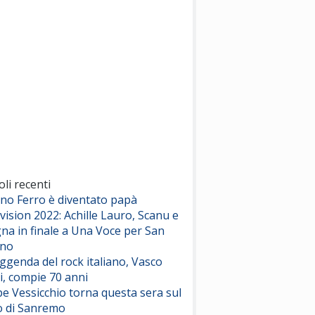
(Sal da Vinci)
Pinguini Tattici Nucleari
Canzone Estiva
(Annalisa Scarrone)
Rose Villain
Comuni Immortali
(Achille Lauro)
Marracash
So Easy (To Fall In Love)
(Olivia Dean)
oli recenti
ano Ferro è diventato papà
vision 2022: Achille Lauro, Scanu e
Serenamente
na in finale a Una Voce per San
(Juli)
ino
eggenda del rock italiano, Vasco
i, compie 70 anni
e Vessicchio torna questa sera sul
o di Sanremo