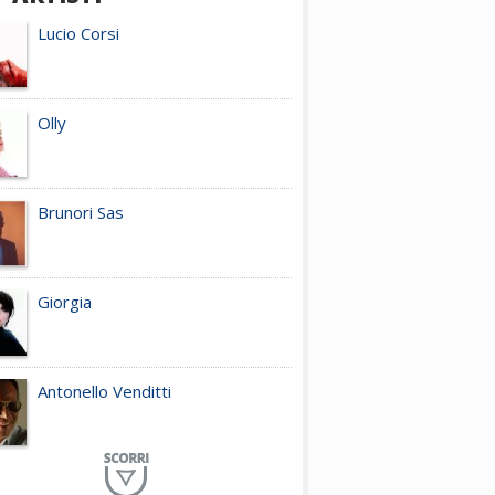
Lucio Corsi
Olly
Brunori Sas
Giorgia
Antonello Venditti
Planet Funk