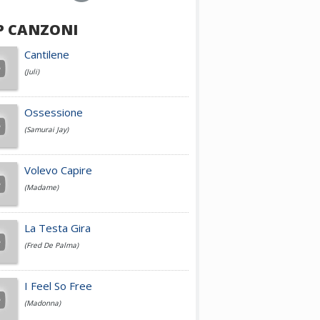
P CANZONI
Achille Lauro
Cantilene
(Juli)
Cesare Cremonini
Ossessione
(Samurai Jay)
Jovanotti
Volevo Capire
(Madame)
Fedez
La Testa Gira
(Fred De Palma)
Simone Cristicchi
I Feel So Free
(Madonna)