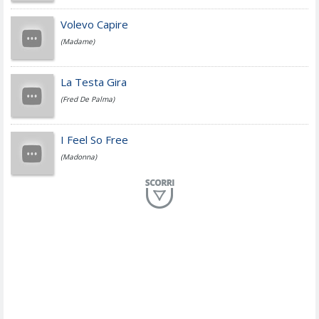
Jovanotti
Volevo Capire
(Madame)
Fedez
La Testa Gira
(Fred De Palma)
Simone Cristicchi
I Feel So Free
(Madonna)
Lucio Dalla
Al Mio Paese
(Serena Brancale)
ModÃ
Free To Love
(Duran Duran)
Marco Masini
Let Me Be