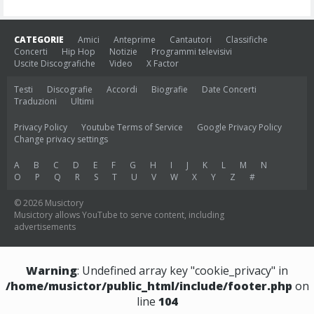
CATEGORIE
Amici
Anteprime
Cantautori
Classifiche
Concerti
Hip Hop
Notizie
Programmi televisivi
Uscite Discografiche
Video
X Factor
Testi
Discografie
Accordi
Biografie
Date Concerti
Traduzioni
Ultimi
Privacy Policy
Youtube Terms of Service
Google Privacy Policy
Change privacy settings
A
B
C
D
E
F
G
H
I
J
K
L
M
N
O
P
Q
R
S
T
U
V
W
X
Y
Z
#
© 2026 Musictory
Musictory allows YouTube to serve content, including
advertisements
Warning
: Undefined array key "cookie_privacy" in
/home/musictor/public_html/include/footer.php
on
line
104