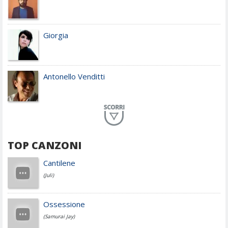
Giorgia
Antonello Venditti
Planet Funk
TOP CANZONI
Achille Lauro
Cantilene
(Juli)
Cesare Cremonini
Ossessione
(Samurai Jay)