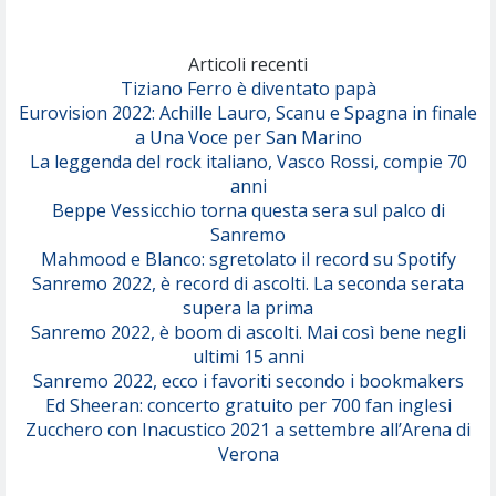
Marracash
So Easy (To Fall In Love)
(Olivia Dean)
Articoli recenti
Tiziano Ferro è diventato papà
Eurovision 2022: Achille Lauro, Scanu e Spagna in finale
Serenamente
a Una Voce per San Marino
(Juli)
La leggenda del rock italiano, Vasco Rossi, compie 70
anni
Beppe Vessicchio torna questa sera sul palco di
Sanremo
Mahmood e Blanco: sgretolato il record su Spotify
Sanremo 2022, è record di ascolti. La seconda serata
supera la prima
Sanremo 2022, è boom di ascolti. Mai così bene negli
ultimi 15 anni
Sanremo 2022, ecco i favoriti secondo i bookmakers
Ed Sheeran: concerto gratuito per 700 fan inglesi
Zucchero con Inacustico 2021 a settembre all’Arena di
Verona