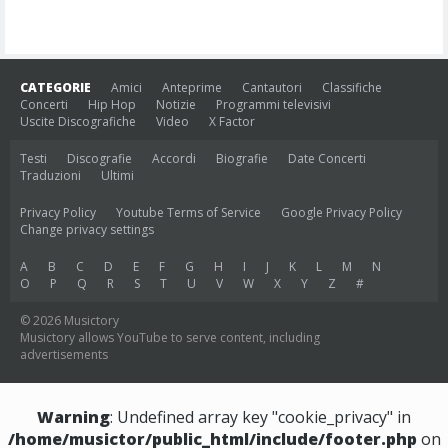
CATEGORIE
Amici
Anteprime
Cantautori
Classifiche
Concerti
Hip Hop
Notizie
Programmi televisivi
Uscite Discografiche
Video
X Factor
Testi
Discografie
Accordi
Biografie
Date Concerti
Traduzioni
Ultimi
Privacy Policy
Youtube Terms of Service
Google Privacy Policy
Change privacy settings
A
B
C
D
E
F
G
H
I
J
K
L
M
N
O
P
Q
R
S
T
U
V
W
X
Y
Z
#
© 2026 Musictory
Musictory allows YouTube to serve content, including
advertisements
Warning
: Undefined array key "cookie_privacy" in
/home/musictor/public_html/include/footer.php
on