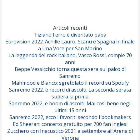
(Achille Lauro)
Marracash
So Easy (To Fall In Love)
(Olivia Dean)
Articoli recenti
Tiziano Ferro è diventato papà
Eurovision 2022: Achille Lauro, Scanu e Spagna in finale
Serenamente
a Una Voce per San Marino
(Juli)
La leggenda del rock italiano, Vasco Rossi, compie 70
anni
Beppe Vessicchio torna questa sera sul palco di
Sanremo
Mahmood e Blanco: sgretolato il record su Spotify
Sanremo 2022, è record di ascolti. La seconda serata
supera la prima
Sanremo 2022, è boom di ascolti. Mai così bene negli
ultimi 15 anni
Sanremo 2022, ecco i favoriti secondo i bookmakers
Ed Sheeran: concerto gratuito per 700 fan inglesi
Zucchero con Inacustico 2021 a settembre all’Arena di
Verona