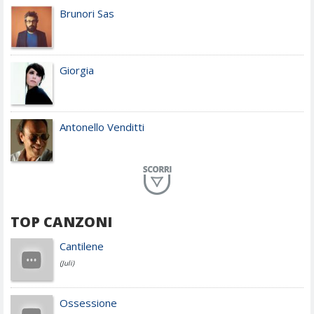
Brunori Sas
Giorgia
Antonello Venditti
Planet Funk
TOP CANZONI
Achille Lauro
Cantilene
(Juli)
Cesare Cremonini
Ossessione