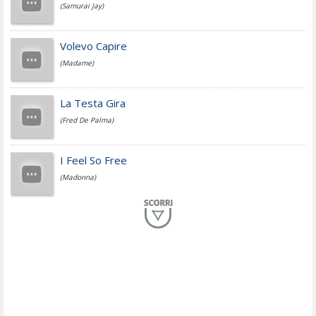
(Samurai Jay)
Jovanotti
Volevo Capire
(Madame)
Fedez
La Testa Gira
(Fred De Palma)
Simone Cristicchi
I Feel So Free
(Madonna)
Lucio Dalla
Al Mio Paese
(Serena Brancale)
ModÃ
Free To Love
(Duran Duran)