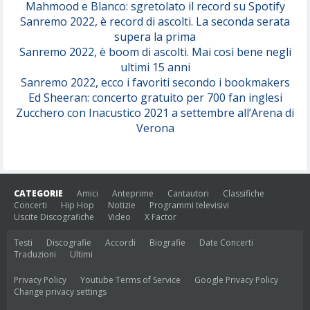
Mahmood e Blanco: sgretolato il record su Spotify
Sanremo 2022, è record di ascolti. La seconda serata
supera la prima
Sanremo 2022, è boom di ascolti. Mai così bene negli
ultimi 15 anni
Sanremo 2022, ecco i favoriti secondo i bookmakers
Ed Sheeran: concerto gratuito per 700 fan inglesi
Zucchero con Inacustico 2021 a settembre all’Arena di
Verona
CATEGORIE
Amici
Anteprime
Cantautori
Classifiche
Concerti
Hip Hop
Notizie
Programmi televisivi
Uscite Discografiche
Video
X Factor
Testi
Discografie
Accordi
Biografie
Date Concerti
Traduzioni
Ultimi
Privacy Policy
Youtube Terms of Service
Google Privacy Policy
Change privacy settings