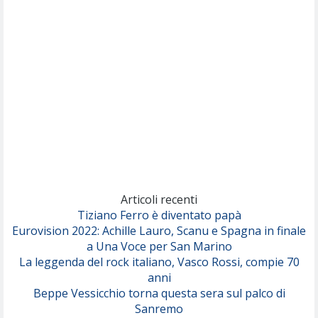
Nothing But Thieves
Per Sempre Si
(Sal da Vinci)
Pinguini Tattici Nucleari
Canzone Estiva
(Annalisa Scarrone)
Rose Villain
Comuni Immortali
(Achille Lauro)
Marracash
So Easy (To Fall In Love)
(Olivia Dean)
Articoli recenti
Tiziano Ferro è diventato papà
Eurovision 2022: Achille Lauro, Scanu e Spagna in finale
Serenamente
a Una Voce per San Marino
(Juli)
La leggenda del rock italiano, Vasco Rossi, compie 70
anni
Beppe Vessicchio torna questa sera sul palco di
Sanremo