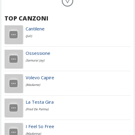
Planet Funk
TOP CANZONI
Achille Lauro
Cantilene
(Juli)
Cesare Cremonini
Ossessione
(Samurai Jay)
Jovanotti
Volevo Capire
(Madame)
Fedez
La Testa Gira
(Fred De Palma)
Simone Cristicchi
I Feel So Free
(Madonna)