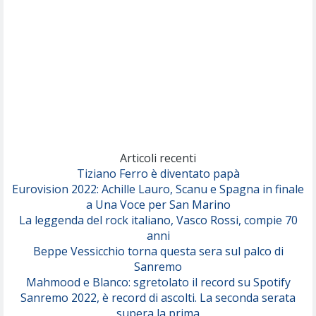
Pinguini Tattici Nucleari
Canzone Estiva
(Annalisa Scarrone)
Rose Villain
Comuni Immortali
(Achille Lauro)
Marracash
So Easy (To Fall In Love)
(Olivia Dean)
Articoli recenti
Tiziano Ferro è diventato papà
Eurovision 2022: Achille Lauro, Scanu e Spagna in finale
Serenamente
a Una Voce per San Marino
(Juli)
La leggenda del rock italiano, Vasco Rossi, compie 70
anni
Beppe Vessicchio torna questa sera sul palco di
Sanremo
Mahmood e Blanco: sgretolato il record su Spotify
Sanremo 2022, è record di ascolti. La seconda serata
supera la prima