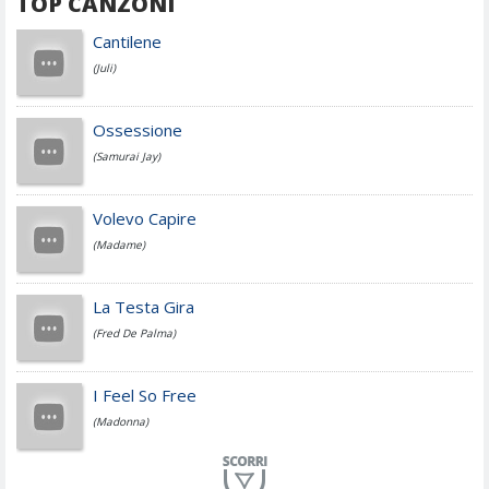
TOP CANZONI
Achille Lauro
Cantilene
(Juli)
Cesare Cremonini
Ossessione
(Samurai Jay)
Jovanotti
Volevo Capire
(Madame)
Fedez
La Testa Gira
(Fred De Palma)
Simone Cristicchi
I Feel So Free
(Madonna)
Lucio Dalla
Al Mio Paese