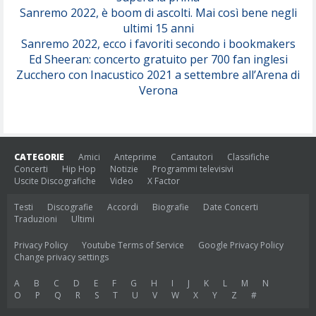
Sanremo 2022, è boom di ascolti. Mai così bene negli
ultimi 15 anni
Sanremo 2022, ecco i favoriti secondo i bookmakers
Ed Sheeran: concerto gratuito per 700 fan inglesi
Zucchero con Inacustico 2021 a settembre all’Arena di
Verona
CATEGORIE
Amici
Anteprime
Cantautori
Classifiche
Concerti
Hip Hop
Notizie
Programmi televisivi
Uscite Discografiche
Video
X Factor
Testi
Discografie
Accordi
Biografie
Date Concerti
Traduzioni
Ultimi
Privacy Policy
Youtube Terms of Service
Google Privacy Policy
Change privacy settings
A
B
C
D
E
F
G
H
I
J
K
L
M
N
O
P
Q
R
S
T
U
V
W
X
Y
Z
#