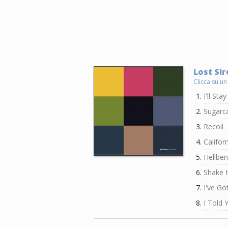
Lost Sir
Clicca su un
I'll Sta
Sugarc
Recoil
Califor
Hellben
Shake I
I've Go
I Told 