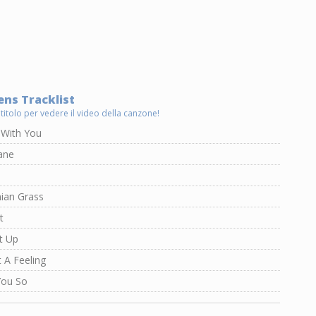
ens Tracklist
 titolo per vedere il video della canzone!
y With You
ane
nian Grass
t
t Up
t A Feeling
You So