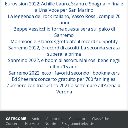
Eurovision 2022: Achille Lauro, Scanu e Spagna in finale
Serenamente
a Una Voce per San Marino
(Juli)
La leggenda del rock italiano, Vasco Rossi, compie 70
anni
Beppe Vessicchio torna questa sera sul palco di
Sanremo
Mahmood e Blanco: sgretolato il record su Spotify
Sanremo 2022, è record di ascolti. La seconda serata
supera la prima
Sanremo 2022, è boom di ascolti. Mai così bene negli
ultimi 15 anni
Sanremo 2022, ecco i favoriti secondo i bookmakers
Ed Sheeran: concerto gratuito per 700 fan inglesi
Zucchero con Inacustico 2021 a settembre all’Arena di
Verona
CATEGORIE
Amici
Anteprime
Cantautori
Classifiche
Concerti
Hip Hop
Notizie
Programmi televisivi