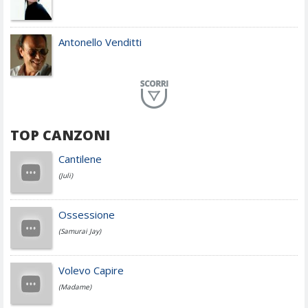
Antonello Venditti
Planet Funk
TOP CANZONI
Achille Lauro
Cantilene
(Juli)
Cesare Cremonini
Ossessione
(Samurai Jay)
Jovanotti
Volevo Capire
(Madame)