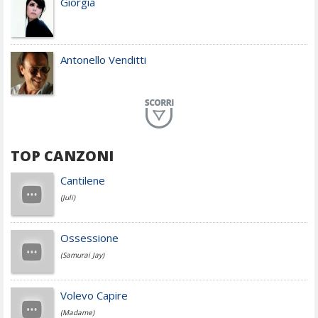
Giorgia
Antonello Venditti
Planet Funk
TOP CANZONI
Achille Lauro
Cantilene
(Juli)
Cesare Cremonini
Ossessione
(Samurai Jay)
Jovanotti
Volevo Capire
(Madame)