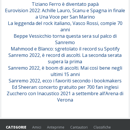
Tiziano Ferro è diventato papà
Eurovision 2022: Achille Lauro, Scanu e Spagna in finale
Serenamente
a Una Voce per San Marino
(Juli)
La leggenda del rock italiano, Vasco Rossi, compie 70
anni
Beppe Vessicchio torna questa sera sul palco di
Sanremo
Mahmood e Blanco: sgretolato il record su Spotify
Sanremo 2022, è record di ascolti. La seconda serata
supera la prima
Sanremo 2022, è boom di ascolti. Mai così bene negli
ultimi 15 anni
Sanremo 2022, ecco i favoriti secondo i bookmakers
Ed Sheeran: concerto gratuito per 700 fan inglesi
Zucchero con Inacustico 2021 a settembre all’Arena di
Verona
CATEGORIE
Amici
Anteprime
Cantautori
Classifiche