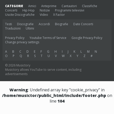
CATEGORIE
Amici
Anteprime
Cantautori
Classifiche
Concerti
Hip Hop
Notizie
Programmi televisivi
Uscite Discografiche
Video
X Factor
Testi
Discografie
Accordi
Biografie
Date Concerti
Traduzioni
Ultimi
Privacy Policy
Youtube Terms of Service
Google Privacy Policy
Change privacy settings
A
B
C
D
E
F
G
H
I
J
K
L
M
N
O
P
Q
R
S
T
U
V
W
X
Y
Z
#
© 2026 Musictory
Musictory allows YouTube to serve content, including
advertisements
Warning
: Undefined array key "cookie_privacy" in
/home/musictor/public_html/include/footer.php
on
line
104