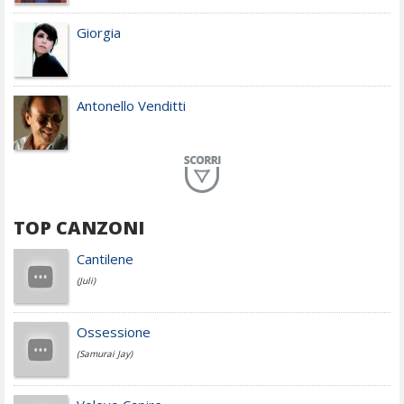
Giorgia
Antonello Venditti
Planet Funk
TOP CANZONI
Achille Lauro
Cantilene
(Juli)
Cesare Cremonini
Ossessione
(Samurai Jay)
Jovanotti