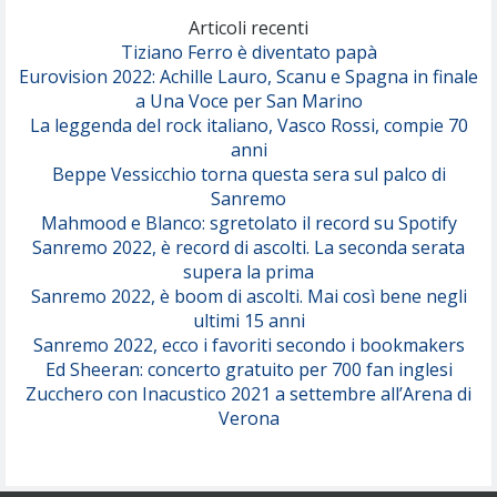
(Olivia Dean)
Articoli recenti
Tiziano Ferro è diventato papà
Eurovision 2022: Achille Lauro, Scanu e Spagna in finale
Serenamente
a Una Voce per San Marino
(Juli)
La leggenda del rock italiano, Vasco Rossi, compie 70
anni
Beppe Vessicchio torna questa sera sul palco di
Sanremo
Mahmood e Blanco: sgretolato il record su Spotify
Sanremo 2022, è record di ascolti. La seconda serata
supera la prima
Sanremo 2022, è boom di ascolti. Mai così bene negli
ultimi 15 anni
Sanremo 2022, ecco i favoriti secondo i bookmakers
Ed Sheeran: concerto gratuito per 700 fan inglesi
Zucchero con Inacustico 2021 a settembre all’Arena di
Verona