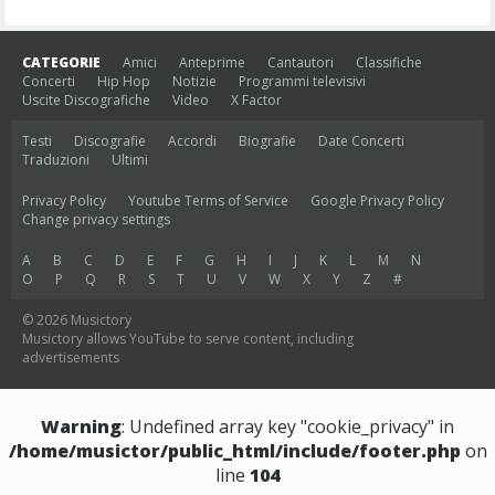
CATEGORIE
Amici
Anteprime
Cantautori
Classifiche
Concerti
Hip Hop
Notizie
Programmi televisivi
Uscite Discografiche
Video
X Factor
Testi
Discografie
Accordi
Biografie
Date Concerti
Traduzioni
Ultimi
Privacy Policy
Youtube Terms of Service
Google Privacy Policy
Change privacy settings
A
B
C
D
E
F
G
H
I
J
K
L
M
N
O
P
Q
R
S
T
U
V
W
X
Y
Z
#
© 2026 Musictory
Musictory allows YouTube to serve content, including
advertisements
Warning
: Undefined array key "cookie_privacy" in
/home/musictor/public_html/include/footer.php
on
line
104