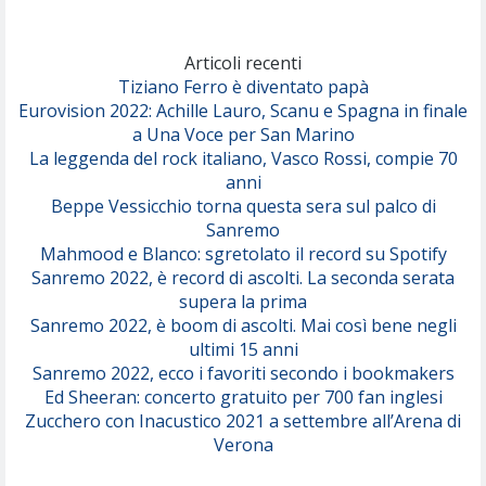
Marracash
So Easy (To Fall In Love)
(Olivia Dean)
Articoli recenti
Tiziano Ferro è diventato papà
Eurovision 2022: Achille Lauro, Scanu e Spagna in finale
Serenamente
a Una Voce per San Marino
(Juli)
La leggenda del rock italiano, Vasco Rossi, compie 70
anni
Beppe Vessicchio torna questa sera sul palco di
Sanremo
Mahmood e Blanco: sgretolato il record su Spotify
Sanremo 2022, è record di ascolti. La seconda serata
supera la prima
Sanremo 2022, è boom di ascolti. Mai così bene negli
ultimi 15 anni
Sanremo 2022, ecco i favoriti secondo i bookmakers
Ed Sheeran: concerto gratuito per 700 fan inglesi
Zucchero con Inacustico 2021 a settembre all’Arena di
Verona