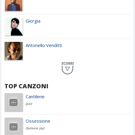
Giorgia
Antonello Venditti
Planet Funk
TOP CANZONI
Achille Lauro
Cantilene
(Juli)
Cesare Cremonini
Ossessione
(Samurai Jay)