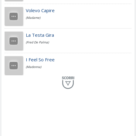
Jovanotti
Volevo Capire
(Madame)
Fedez
La Testa Gira
(Fred De Palma)
Simone Cristicchi
I Feel So Free
(Madonna)
Lucio Dalla
Al Mio Paese
(Serena Brancale)
ModÃ
Free To Love
(Duran Duran)
Marco Masini
Let Me Be