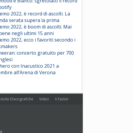
ood e Blanco: sgretolato il record
potify
emo 2022, è record di ascolti. La
nda serata supera la prima
emo 2022, è boom di ascolti. Mai
 bene negli ultimi 15 anni
emo 2022, ecco i favoriti secondo i
kmakers
heeran: concerto gratuito per 700
nglesi
hero con Inacustico 2021 a
embre all’Arena di Verona
Uscite Discografiche
Video
X Factor
#