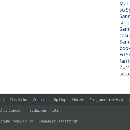
Mahm
su S
Sanr
seco
Sanr
così
Sanr
boo
Ed S
fan i
Zucc
sett
ori
Classifiche
Concerti
Hip Hop
Notizie
Programmi televisivi
Date Concerti
Traduzioni
Ultimi
oogle Privacy Policy
Change privacy settings