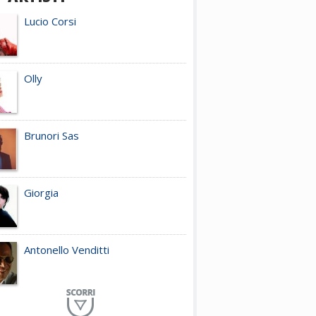
Lucio Corsi
Olly
Brunori Sas
Giorgia
Antonello Venditti
Planet Funk