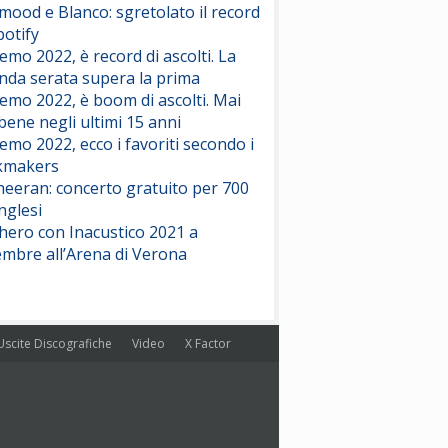
ood e Blanco: sgretolato il record
potify
emo 2022, è record di ascolti. La
nda serata supera la prima
emo 2022, è boom di ascolti. Mai
 bene negli ultimi 15 anni
emo 2022, ecco i favoriti secondo i
kmakers
heeran: concerto gratuito per 700
nglesi
hero con Inacustico 2021 a
embre all’Arena di Verona
Uscite Discografiche
Video
X Factor