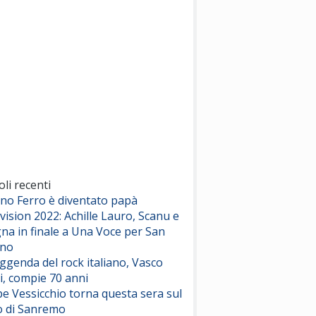
(Sal da Vinci)
Pinguini Tattici Nucleari
Canzone Estiva
(Annalisa Scarrone)
Rose Villain
Comuni Immortali
(Achille Lauro)
Marracash
So Easy (To Fall In Love)
(Olivia Dean)
oli recenti
ano Ferro è diventato papà
vision 2022: Achille Lauro, Scanu e
Serenamente
na in finale a Una Voce per San
(Juli)
ino
eggenda del rock italiano, Vasco
i, compie 70 anni
e Vessicchio torna questa sera sul
o di Sanremo