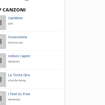
P CANZONI
Achille Lauro
Cantilene
(Juli)
Cesare Cremonini
Ossessione
(Samurai Jay)
Jovanotti
Volevo Capire
(Madame)
Fedez
La Testa Gira
(Fred De Palma)
Simone Cristicchi
I Feel So Free
(Madonna)