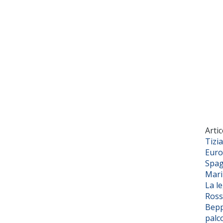
Artic
Tizi
Euro
Spag
Mar
La l
Ross
Bepp
palc