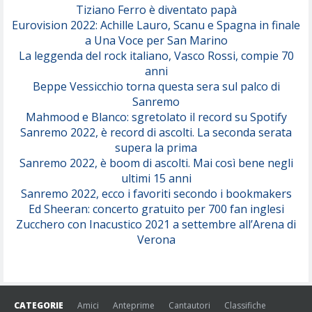
Tiziano Ferro è diventato papà
Eurovision 2022: Achille Lauro, Scanu e Spagna in finale
Serenamente
a Una Voce per San Marino
(Juli)
La leggenda del rock italiano, Vasco Rossi, compie 70
anni
Beppe Vessicchio torna questa sera sul palco di
Sanremo
Mahmood e Blanco: sgretolato il record su Spotify
Sanremo 2022, è record di ascolti. La seconda serata
supera la prima
Sanremo 2022, è boom di ascolti. Mai così bene negli
ultimi 15 anni
Sanremo 2022, ecco i favoriti secondo i bookmakers
Ed Sheeran: concerto gratuito per 700 fan inglesi
Zucchero con Inacustico 2021 a settembre all’Arena di
Verona
CATEGORIE
Amici
Anteprime
Cantautori
Classifiche