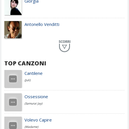
Giorgia
Antonello Venditti
Planet Funk
TOP CANZONI
Achille Lauro
Cantilene
(Juli)
Cesare Cremonini
Ossessione
(Samurai Jay)
Jovanotti
Volevo Capire
(Madame)