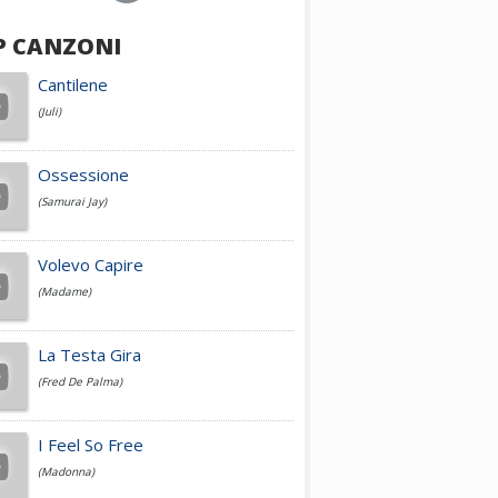
P CANZONI
Achille Lauro
Cantilene
(Juli)
Cesare Cremonini
Ossessione
(Samurai Jay)
Jovanotti
Volevo Capire
(Madame)
Fedez
La Testa Gira
(Fred De Palma)
Simone Cristicchi
I Feel So Free
(Madonna)