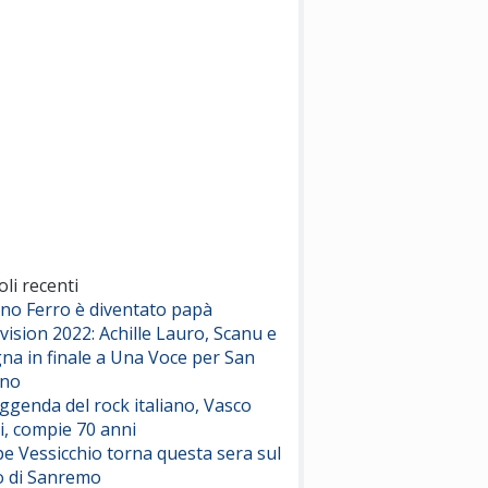
(Sal da Vinci)
Pinguini Tattici Nucleari
Canzone Estiva
(Annalisa Scarrone)
Rose Villain
Comuni Immortali
(Achille Lauro)
Marracash
So Easy (To Fall In Love)
(Olivia Dean)
oli recenti
ano Ferro è diventato papà
vision 2022: Achille Lauro, Scanu e
Serenamente
na in finale a Una Voce per San
(Juli)
ino
eggenda del rock italiano, Vasco
i, compie 70 anni
e Vessicchio torna questa sera sul
o di Sanremo