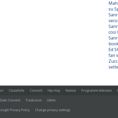
Mahm
su S
Sanr
seco
Sanr
così
Sanr
boo
Ed S
fan i
Zucc
sett
ori
Classifiche
Concerti
Hip Hop
Notizie
Programmi televisivi
Date Concerti
Traduzioni
Ultimi
oogle Privacy Policy
Change privacy settings