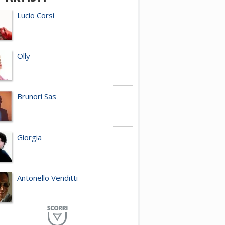
Lucio Corsi
Olly
Brunori Sas
Giorgia
Antonello Venditti
Planet Funk