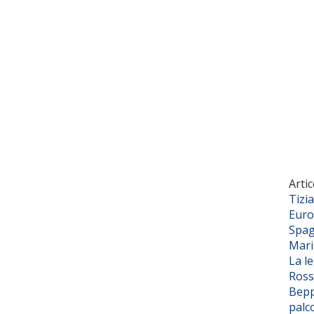
Artic
Tizi
Euro
Spag
Mar
La l
Ross
Bepp
palc