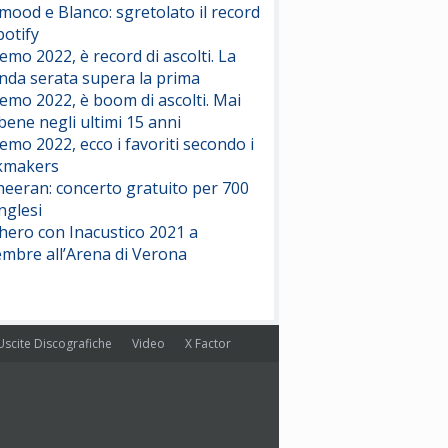
ood e Blanco: sgretolato il record
potify
emo 2022, è record di ascolti. La
nda serata supera la prima
emo 2022, è boom di ascolti. Mai
 bene negli ultimi 15 anni
emo 2022, ecco i favoriti secondo i
kmakers
heeran: concerto gratuito per 700
nglesi
hero con Inacustico 2021 a
embre all’Arena di Verona
Uscite Discografiche
Video
X Factor