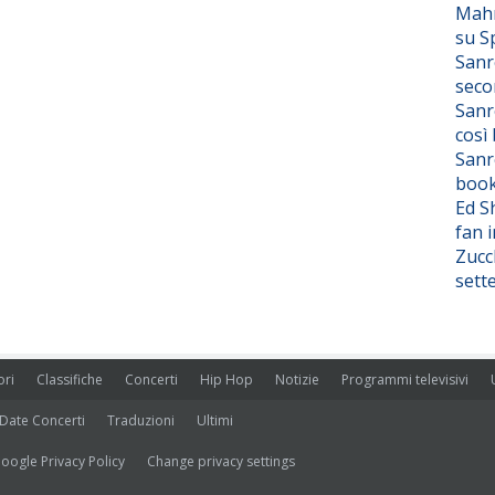
Mahm
su S
Sanr
seco
Sanr
così
Sanr
boo
Ed S
fan i
Zucc
sett
ori
Classifiche
Concerti
Hip Hop
Notizie
Programmi televisivi
Date Concerti
Traduzioni
Ultimi
oogle Privacy Policy
Change privacy settings