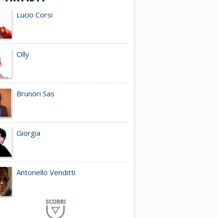
Lucio Corsi
Olly
Brunori Sas
Giorgia
Antonello Venditti
Planet Funk