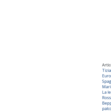
Artic
Tizi
Euro
Spag
Mar
La l
Ross
Bepp
palc