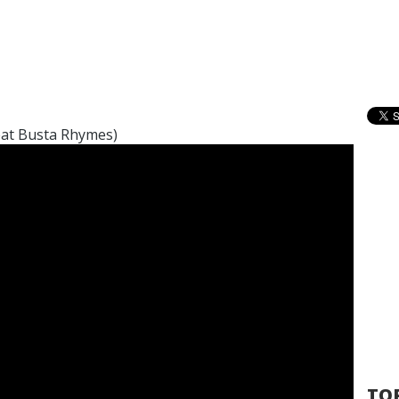
eat Busta Rhymes)
TOP