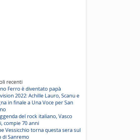
(Sal da Vinci)
Pinguini Tattici Nucleari
Canzone Estiva
(Annalisa Scarrone)
Rose Villain
Comuni Immortali
(Achille Lauro)
Marracash
So Easy (To Fall In Love)
(Olivia Dean)
oli recenti
ano Ferro è diventato papà
vision 2022: Achille Lauro, Scanu e
Serenamente
na in finale a Una Voce per San
(Juli)
ino
eggenda del rock italiano, Vasco
i, compie 70 anni
e Vessicchio torna questa sera sul
o di Sanremo