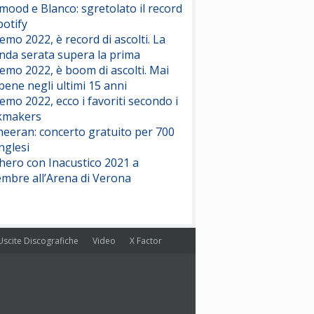
ood e Blanco: sgretolato il record
potify
emo 2022, è record di ascolti. La
nda serata supera la prima
emo 2022, è boom di ascolti. Mai
 bene negli ultimi 15 anni
emo 2022, ecco i favoriti secondo i
kmakers
heeran: concerto gratuito per 700
nglesi
hero con Inacustico 2021 a
embre all’Arena di Verona
Uscite Discografiche
Video
X Factor