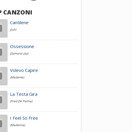
P CANZONI
Achille Lauro
Cantilene
(Juli)
Cesare Cremonini
Ossessione
(Samurai Jay)
Jovanotti
Volevo Capire
(Madame)
Fedez
La Testa Gira
(Fred De Palma)
Simone Cristicchi
I Feel So Free
(Madonna)