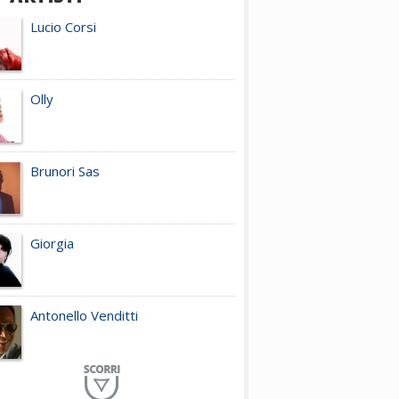
Lucio Corsi
Olly
Brunori Sas
Giorgia
Antonello Venditti
Planet Funk