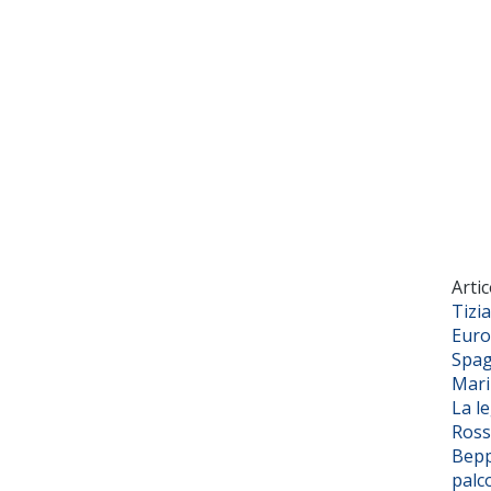
Artic
Tizi
Euro
Spag
Mar
La l
Ross
Bepp
palc