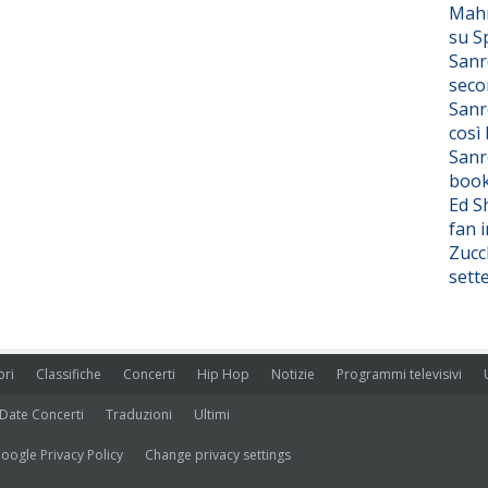
Mahm
su S
Sanr
seco
Sanr
così
Sanr
boo
Ed S
fan i
Zucc
sett
ori
Classifiche
Concerti
Hip Hop
Notizie
Programmi televisivi
Date Concerti
Traduzioni
Ultimi
oogle Privacy Policy
Change privacy settings