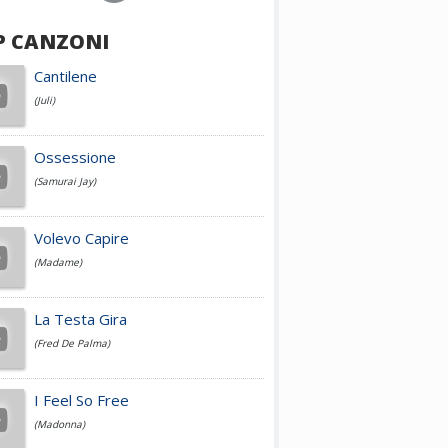
P CANZONI
Achille Lauro
Cantilene
(Juli)
Cesare Cremonini
Ossessione
(Samurai Jay)
Jovanotti
Volevo Capire
(Madame)
Fedez
La Testa Gira
(Fred De Palma)
Simone Cristicchi
I Feel So Free
(Madonna)