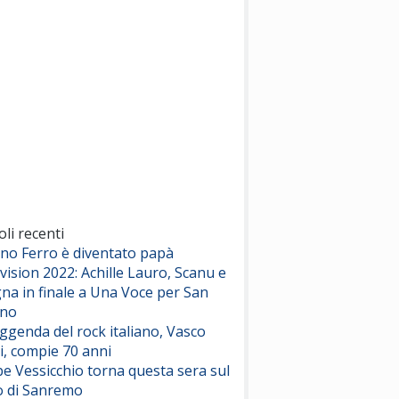
(Sal da Vinci)
Pinguini Tattici Nucleari
Canzone Estiva
(Annalisa Scarrone)
Rose Villain
Comuni Immortali
(Achille Lauro)
Marracash
So Easy (To Fall In Love)
(Olivia Dean)
oli recenti
ano Ferro è diventato papà
vision 2022: Achille Lauro, Scanu e
Serenamente
na in finale a Una Voce per San
(Juli)
ino
eggenda del rock italiano, Vasco
i, compie 70 anni
e Vessicchio torna questa sera sul
o di Sanremo