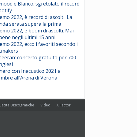
ood e Blanco: sgretolato il record
potify
emo 2022, è record di ascolti. La
nda serata supera la prima
emo 2022, è boom di ascolti. Mai
 bene negli ultimi 15 anni
emo 2022, ecco i favoriti secondo i
kmakers
heeran: concerto gratuito per 700
nglesi
hero con Inacustico 2021 a
embre all’Arena di Verona
Uscite Discografiche
Video
X Factor