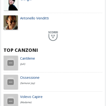
Antonello Venditti
Planet Funk
TOP CANZONI
Achille Lauro
Cantilene
(Juli)
Cesare Cremonini
Ossessione
(Samurai Jay)
Jovanotti
Volevo Capire
(Madame)