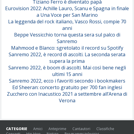
Tiziano Ferro è diventato papà
Eurovision 2022: Achille Lauro, Scanu e Spagna in finale
Serenamente
a Una Voce per San Marino
(Juli)
La leggenda del rock italiano, Vasco Rossi, compie 70
anni
Beppe Vessicchio torna questa sera sul palco di
Sanremo
Mahmood e Blanco: sgretolato il record su Spotify
Sanremo 2022, è record di ascolti. La seconda serata
supera la prima
Sanremo 2022, è boom di ascolti. Mai così bene negli
ultimi 15 anni
Sanremo 2022, ecco i favoriti secondo i bookmakers
Ed Sheeran: concerto gratuito per 700 fan inglesi
Zucchero con Inacustico 2021 a settembre all’Arena di
Verona
CATEGORIE
Amici
Anteprime
Cantautori
Classifiche
Concerti
Hip Hop
Notizie
Programmi televisivi