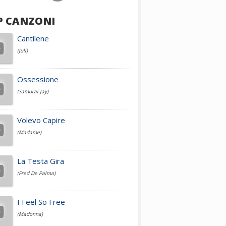
P CANZONI
Achille Lauro
Cantilene
(Juli)
Cesare Cremonini
Ossessione
(Samurai Jay)
Jovanotti
Volevo Capire
(Madame)
Fedez
La Testa Gira
(Fred De Palma)
Simone Cristicchi
I Feel So Free
(Madonna)