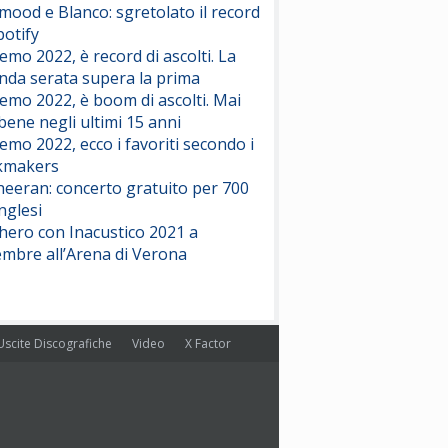
ood e Blanco: sgretolato il record
potify
emo 2022, è record di ascolti. La
nda serata supera la prima
emo 2022, è boom di ascolti. Mai
 bene negli ultimi 15 anni
emo 2022, ecco i favoriti secondo i
kmakers
heeran: concerto gratuito per 700
nglesi
hero con Inacustico 2021 a
embre all’Arena di Verona
Uscite Discografiche
Video
X Factor