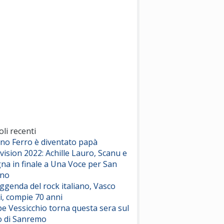
(Sal da Vinci)
Pinguini Tattici Nucleari
Canzone Estiva
(Annalisa Scarrone)
Rose Villain
Comuni Immortali
(Achille Lauro)
Marracash
So Easy (To Fall In Love)
(Olivia Dean)
oli recenti
ano Ferro è diventato papà
vision 2022: Achille Lauro, Scanu e
Serenamente
na in finale a Una Voce per San
(Juli)
ino
eggenda del rock italiano, Vasco
i, compie 70 anni
e Vessicchio torna questa sera sul
o di Sanremo