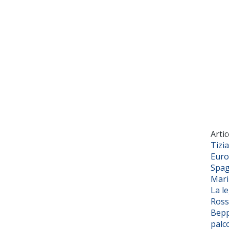
Artic
Tizi
Euro
Spag
Mar
La l
Ross
Bepp
palc