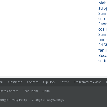
Mahm
su S
Sanr
seco
Sanr
così
Sanr
boo
Ed S
fan i
Zucc
sett
ori
Classifiche
Concerti
Hip Hop
Notizie
Programmi televisivi
Date Concerti
Traduzioni
Ultimi
oogle Privacy Policy
Change privacy settings