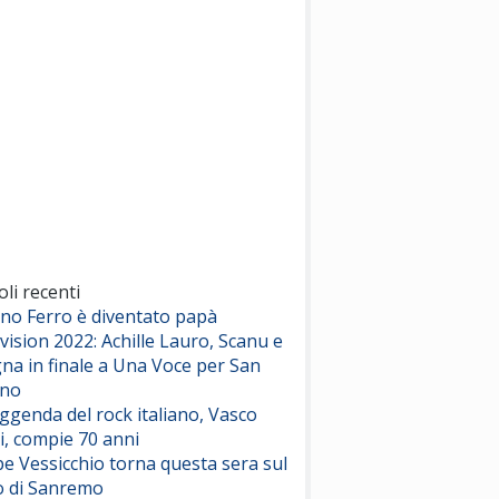
(Sal da Vinci)
Pinguini Tattici Nucleari
Canzone Estiva
(Annalisa Scarrone)
Rose Villain
Comuni Immortali
(Achille Lauro)
Marracash
So Easy (To Fall In Love)
(Olivia Dean)
oli recenti
ano Ferro è diventato papà
vision 2022: Achille Lauro, Scanu e
Serenamente
na in finale a Una Voce per San
(Juli)
ino
eggenda del rock italiano, Vasco
i, compie 70 anni
e Vessicchio torna questa sera sul
o di Sanremo