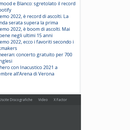
ood e Blanco: sgretolato il record
potify
emo 2022, è record di ascolti. La
nda serata supera la prima
emo 2022, è boom di ascolti. Mai
 bene negli ultimi 15 anni
emo 2022, ecco i favoriti secondo i
kmakers
heeran: concerto gratuito per 700
nglesi
hero con Inacustico 2021 a
embre all’Arena di Verona
Uscite Discografiche
Video
X Factor