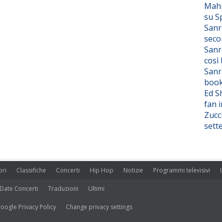
Mahm
su S
Sanr
seco
Sanr
così
Sanr
boo
Ed S
fan i
Zucc
sett
ori
Classifiche
Concerti
Hip Hop
Notizie
Programmi televisivi
Date Concerti
Traduzioni
Ultimi
oogle Privacy Policy
Change privacy settings