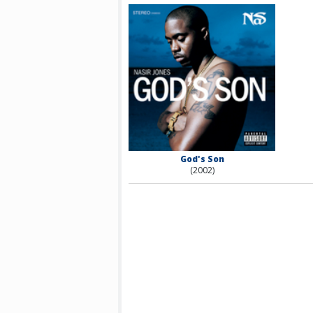
God's Son
(2002)