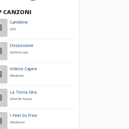
P CANZONI
Achille Lauro
Cantilene
(Juli)
Cesare Cremonini
Ossessione
(Samurai Jay)
Jovanotti
Volevo Capire
(Madame)
Fedez
La Testa Gira
(Fred De Palma)
Simone Cristicchi
I Feel So Free
(Madonna)