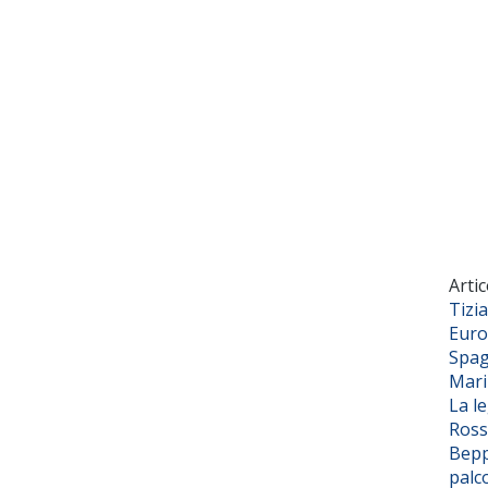
Artic
Tizi
Euro
Spag
Mar
La l
Ross
Bepp
palc