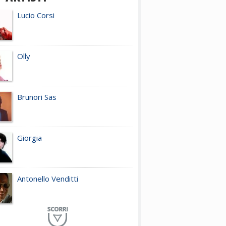
Lucio Corsi
Olly
Brunori Sas
Giorgia
Antonello Venditti
Planet Funk