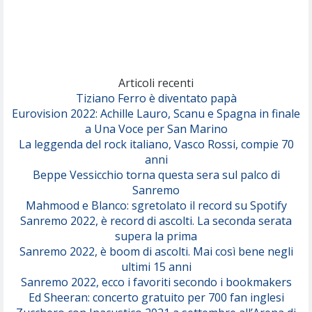
Rose Villain
Comuni Immortali
(Achille Lauro)
Marracash
So Easy (To Fall In Love)
(Olivia Dean)
Articoli recenti
Tiziano Ferro è diventato papà
Eurovision 2022: Achille Lauro, Scanu e Spagna in finale
Serenamente
a Una Voce per San Marino
(Juli)
La leggenda del rock italiano, Vasco Rossi, compie 70
anni
Beppe Vessicchio torna questa sera sul palco di
Sanremo
Mahmood e Blanco: sgretolato il record su Spotify
Sanremo 2022, è record di ascolti. La seconda serata
supera la prima
Sanremo 2022, è boom di ascolti. Mai così bene negli
ultimi 15 anni
Sanremo 2022, ecco i favoriti secondo i bookmakers
Ed Sheeran: concerto gratuito per 700 fan inglesi