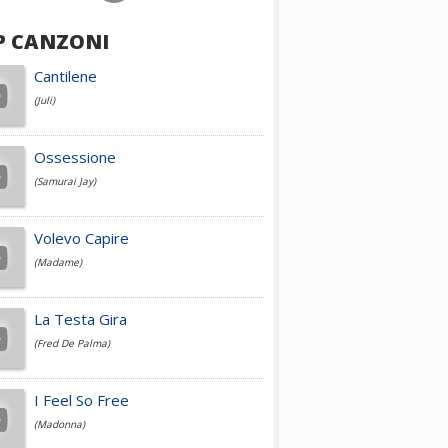
P CANZONI
Achille Lauro
Cantilene
(Juli)
Cesare Cremonini
Ossessione
(Samurai Jay)
Jovanotti
Volevo Capire
(Madame)
Fedez
La Testa Gira
(Fred De Palma)
Simone Cristicchi
I Feel So Free
(Madonna)