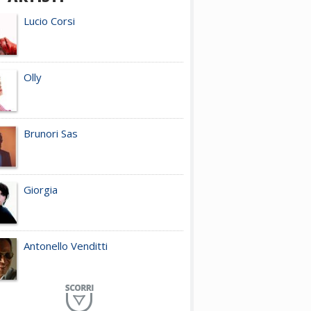
Lucio Corsi
Olly
Brunori Sas
Giorgia
Antonello Venditti
Planet Funk