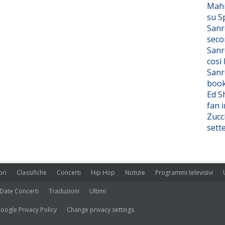
Mahm
su S
Sanr
seco
Sanr
così
Sanr
boo
Ed S
fan i
Zucc
sett
ori
Classifiche
Concerti
Hip Hop
Notizie
Programmi televisivi
Date Concerti
Traduzioni
Ultimi
oogle Privacy Policy
Change privacy settings