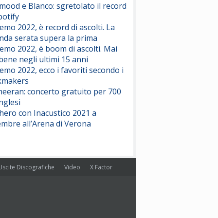
ood e Blanco: sgretolato il record
potify
emo 2022, è record di ascolti. La
nda serata supera la prima
emo 2022, è boom di ascolti. Mai
 bene negli ultimi 15 anni
emo 2022, ecco i favoriti secondo i
kmakers
heeran: concerto gratuito per 700
nglesi
hero con Inacustico 2021 a
embre all’Arena di Verona
Uscite Discografiche
Video
X Factor