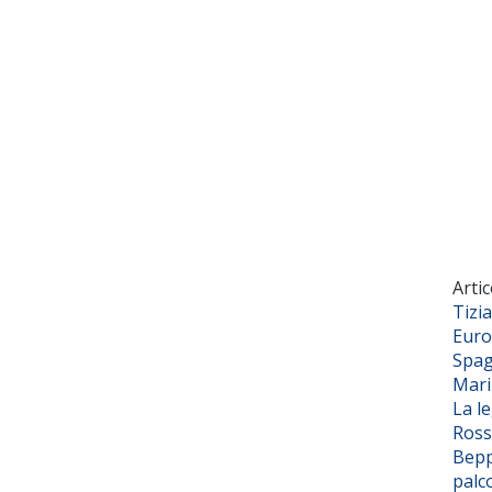
Artic
Tizi
Euro
Spag
Mar
La l
Ross
Bepp
palc