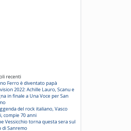
(Sal da Vinci)
Pinguini Tattici Nucleari
Canzone Estiva
(Annalisa Scarrone)
Rose Villain
Comuni Immortali
(Achille Lauro)
Marracash
So Easy (To Fall In Love)
(Olivia Dean)
oli recenti
ano Ferro è diventato papà
vision 2022: Achille Lauro, Scanu e
Serenamente
na in finale a Una Voce per San
(Juli)
ino
eggenda del rock italiano, Vasco
i, compie 70 anni
e Vessicchio torna questa sera sul
o di Sanremo