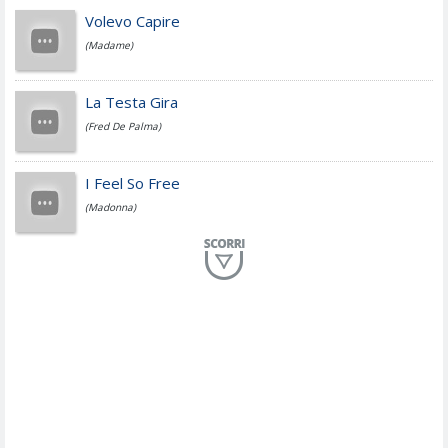
Jovanotti
Volevo Capire
(Madame)
Fedez
La Testa Gira
(Fred De Palma)
Simone Cristicchi
I Feel So Free
(Madonna)
Lucio Dalla
Al Mio Paese
(Serena Brancale)
ModÃ
Free To Love
(Duran Duran)
Marco Masini
Let Me Be