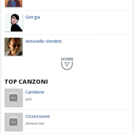
Giorgia
Antonello Venditti
Planet Funk
TOP CANZONI
Achille Lauro
Cantilene
(Juli)
Cesare Cremonini
Ossessione
(Samurai Jay)