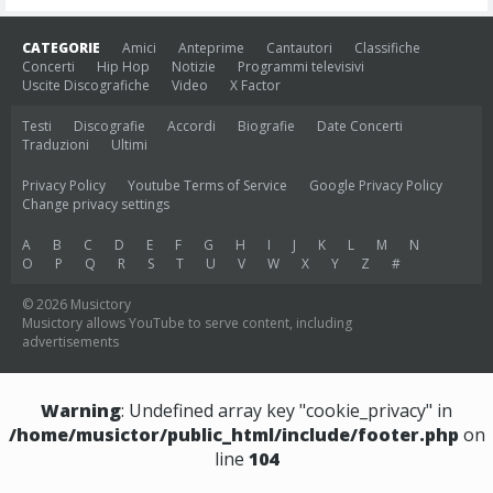
CATEGORIE
Amici
Anteprime
Cantautori
Classifiche
Concerti
Hip Hop
Notizie
Programmi televisivi
Uscite Discografiche
Video
X Factor
Testi
Discografie
Accordi
Biografie
Date Concerti
Traduzioni
Ultimi
Privacy Policy
Youtube Terms of Service
Google Privacy Policy
Change privacy settings
A
B
C
D
E
F
G
H
I
J
K
L
M
N
O
P
Q
R
S
T
U
V
W
X
Y
Z
#
© 2026 Musictory
Musictory allows YouTube to serve content, including
advertisements
Warning
: Undefined array key "cookie_privacy" in
/home/musictor/public_html/include/footer.php
on
line
104