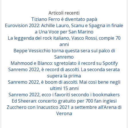
Marracash
So Easy (To Fall In Love)
(Olivia Dean)
Articoli recenti
Tiziano Ferro è diventato papà
Eurovision 2022: Achille Lauro, Scanu e Spagna in finale
Serenamente
a Una Voce per San Marino
(Juli)
La leggenda del rock italiano, Vasco Rossi, compie 70
anni
Beppe Vessicchio torna questa sera sul palco di
Sanremo
Mahmood e Blanco: sgretolato il record su Spotify
Sanremo 2022, è record di ascolti. La seconda serata
supera la prima
Sanremo 2022, è boom di ascolti. Mai così bene negli
ultimi 15 anni
Sanremo 2022, ecco i favoriti secondo i bookmakers
Ed Sheeran: concerto gratuito per 700 fan inglesi
Zucchero con Inacustico 2021 a settembre all’Arena di
Verona