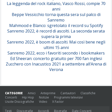
(Juli)
La leggenda del rock italiano, Vasco Rossi, compie 70
anni
Beppe Vessicchio torna questa sera sul palco di
Sanremo
Mahmood e Blanco: sgretolato il record su Spotify
Sanremo 2022, è record di ascolti. La seconda serata
supera la prima
Sanremo 2022, è boom di ascolti. Mai così bene negli
ultimi 15 anni
Sanremo 2022, ecco i favoriti secondo i bookmakers
Ed Sheeran: concerto gratuito per 700 fan inglesi
Zucchero con Inacustico 2021 a settembre all’Arena di
Verona
CATEGORIE
Amici
Anteprime
Cantautori
Classifiche
Concerti
Hip Hop
Notizie
Programmi televisivi
Uscite Discografiche
Video
X Factor
Testi
Discografie
Accordi
Biografie
Date Concerti