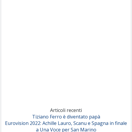
Willie Peyote
Cryogen
(Muse)
Nothing But Thieves
Per Sempre Si
(Sal da Vinci)
Pinguini Tattici Nucleari
Canzone Estiva
(Annalisa Scarrone)
Rose Villain
Comuni Immortali
(Achille Lauro)
Marracash
So Easy (To Fall In Love)
(Olivia Dean)
Articoli recenti
Tiziano Ferro è diventato papà
Eurovision 2022: Achille Lauro, Scanu e Spagna in finale
Serenamente
a Una Voce per San Marino