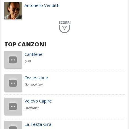
Antonello Venditti
Planet Funk
TOP CANZONI
Achille Lauro
Cantilene
(Juli)
Cesare Cremonini
Ossessione
(Samurai Jay)
Jovanotti
Volevo Capire
(Madame)
Fedez
La Testa Gira