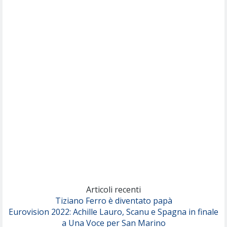
Willie Peyote
Cryogen
(Muse)
Nothing But Thieves
Per Sempre Si
(Sal da Vinci)
Pinguini Tattici Nucleari
Canzone Estiva
(Annalisa Scarrone)
Rose Villain
Comuni Immortali
(Achille Lauro)
Marracash
So Easy (To Fall In Love)
(Olivia Dean)
Articoli recenti
Tiziano Ferro è diventato papà
Eurovision 2022: Achille Lauro, Scanu e Spagna in finale
Serenamente
a Una Voce per San Marino