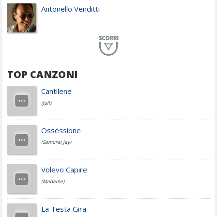
Antonello Venditti
Planet Funk
TOP CANZONI
Achille Lauro
Cantilene
(Juli)
Cesare Cremonini
Ossessione
(Samurai Jay)
Jovanotti
Volevo Capire
(Madame)
Fedez
La Testa Gira