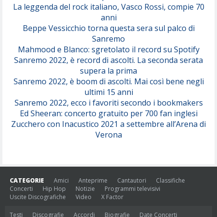
(Juli)
La leggenda del rock italiano, Vasco Rossi, compie 70
anni
Beppe Vessicchio torna questa sera sul palco di
Sanremo
Mahmood e Blanco: sgretolato il record su Spotify
Sanremo 2022, è record di ascolti. La seconda serata
supera la prima
Sanremo 2022, è boom di ascolti. Mai così bene negli
ultimi 15 anni
Sanremo 2022, ecco i favoriti secondo i bookmakers
Ed Sheeran: concerto gratuito per 700 fan inglesi
Zucchero con Inacustico 2021 a settembre all’Arena di
Verona
CATEGORIE
Amici
Anteprime
Cantautori
Classifiche
Concerti
Hip Hop
Notizie
Programmi televisivi
Uscite Discografiche
Video
X Factor
Testi
Discografie
Accordi
Biografie
Date Concerti