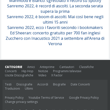
Mahmood e Blanco: sgretolato il record su Spotify
Sanremo 2022, è record di ascolti. La seconda serata
supera la prima
Sanremo 2022, è boom di ascolti. Mai così bene negli
ultimi 15 anni
Sanremo 2022, ecco i favoriti secondo i bookmakers
Ed Sheeran: concerto gratuito per 700 fan inglesi
Zucchero con Inacustico 2021 a settembre all’Arena di
Verona
CATEGORIE
Amici
Anteprime
Cantautori
Classifiche
Concerti
Hip Hop
Notizie
Programmi televisivi
Uscite Discografiche
Video
X Factor
Testi
Discografie
Accordi
Biografie
Date Concerti
Traduzioni
Ultimi
Privacy Policy
Youtube Terms of Service
Google Privacy Policy
Change privacy settings