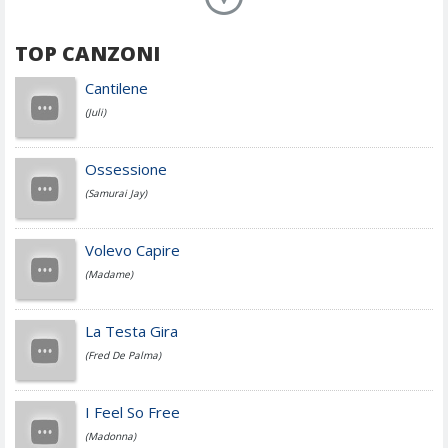
TOP CANZONI
Achille Lauro
Cantilene
(Juli)
Cesare Cremonini
Ossessione
(Samurai Jay)
Jovanotti
Volevo Capire
(Madame)
Fedez
La Testa Gira
(Fred De Palma)
Simone Cristicchi
I Feel So Free
(Madonna)