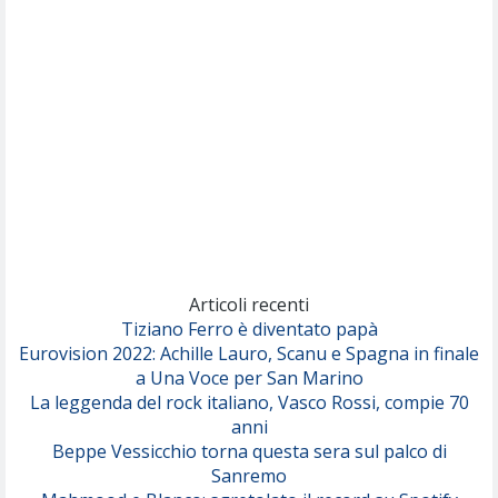
Per Sempre Si
(Sal da Vinci)
Pinguini Tattici Nucleari
Canzone Estiva
(Annalisa Scarrone)
Rose Villain
Comuni Immortali
(Achille Lauro)
Marracash
So Easy (To Fall In Love)
(Olivia Dean)
Articoli recenti
Tiziano Ferro è diventato papà
Eurovision 2022: Achille Lauro, Scanu e Spagna in finale
Serenamente
a Una Voce per San Marino
(Juli)
La leggenda del rock italiano, Vasco Rossi, compie 70
anni
Beppe Vessicchio torna questa sera sul palco di
Sanremo