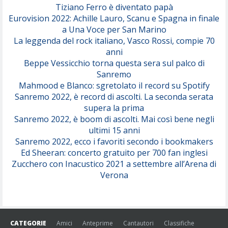
Tiziano Ferro è diventato papà
Eurovision 2022: Achille Lauro, Scanu e Spagna in finale
Serenamente
a Una Voce per San Marino
(Juli)
La leggenda del rock italiano, Vasco Rossi, compie 70
anni
Beppe Vessicchio torna questa sera sul palco di
Sanremo
Mahmood e Blanco: sgretolato il record su Spotify
Sanremo 2022, è record di ascolti. La seconda serata
supera la prima
Sanremo 2022, è boom di ascolti. Mai così bene negli
ultimi 15 anni
Sanremo 2022, ecco i favoriti secondo i bookmakers
Ed Sheeran: concerto gratuito per 700 fan inglesi
Zucchero con Inacustico 2021 a settembre all’Arena di
Verona
CATEGORIE
Amici
Anteprime
Cantautori
Classifiche