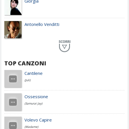
Giorgia
Antonello Venditti
Planet Funk
TOP CANZONI
Achille Lauro
Cantilene
(Juli)
Cesare Cremonini
Ossessione
(Samurai Jay)
Jovanotti
Volevo Capire
(Madame)