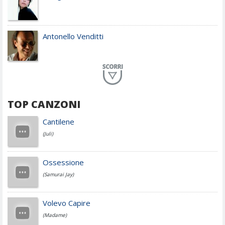
Antonello Venditti
Planet Funk
TOP CANZONI
Achille Lauro
Cantilene
(Juli)
Cesare Cremonini
Ossessione
(Samurai Jay)
Jovanotti
Volevo Capire
(Madame)