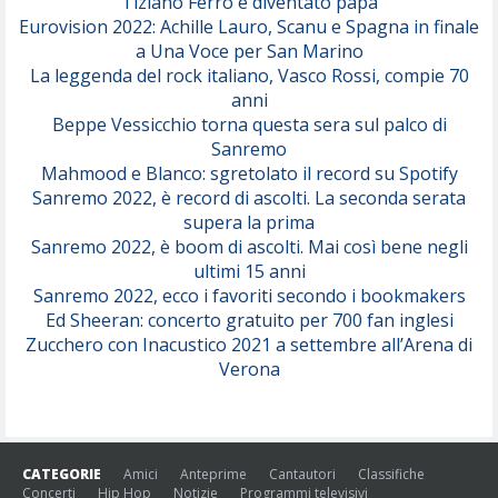
Tiziano Ferro è diventato papà
Eurovision 2022: Achille Lauro, Scanu e Spagna in finale
Serenamente
a Una Voce per San Marino
(Juli)
La leggenda del rock italiano, Vasco Rossi, compie 70
anni
Beppe Vessicchio torna questa sera sul palco di
Sanremo
Mahmood e Blanco: sgretolato il record su Spotify
Sanremo 2022, è record di ascolti. La seconda serata
supera la prima
Sanremo 2022, è boom di ascolti. Mai così bene negli
ultimi 15 anni
Sanremo 2022, ecco i favoriti secondo i bookmakers
Ed Sheeran: concerto gratuito per 700 fan inglesi
Zucchero con Inacustico 2021 a settembre all’Arena di
Verona
CATEGORIE
Amici
Anteprime
Cantautori
Classifiche
Concerti
Hip Hop
Notizie
Programmi televisivi