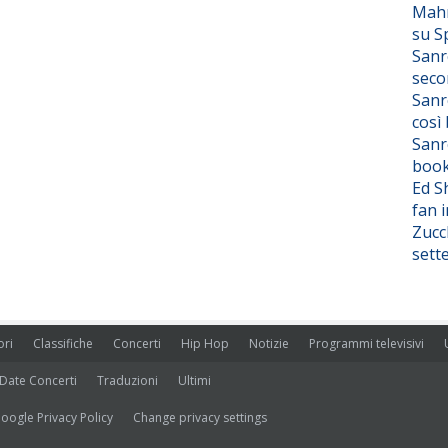
Mahm
su S
Sanr
seco
Sanr
così
Sanr
boo
Ed S
fan i
Zucc
sett
ori
Classifiche
Concerti
Hip Hop
Notizie
Programmi televisivi
Date Concerti
Traduzioni
Ultimi
oogle Privacy Policy
Change privacy settings