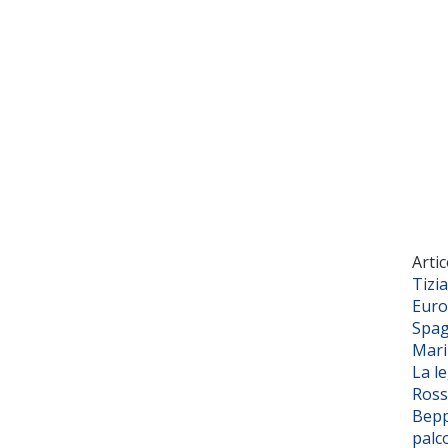
Artic
Tizi
Euro
Spag
Mar
La l
Ross
Bepp
palc