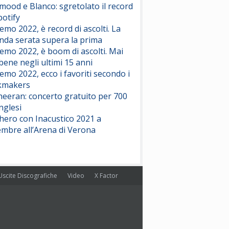
ood e Blanco: sgretolato il record
potify
emo 2022, è record di ascolti. La
nda serata supera la prima
emo 2022, è boom di ascolti. Mai
 bene negli ultimi 15 anni
emo 2022, ecco i favoriti secondo i
kmakers
heeran: concerto gratuito per 700
nglesi
hero con Inacustico 2021 a
embre all’Arena di Verona
Uscite Discografiche
Video
X Factor