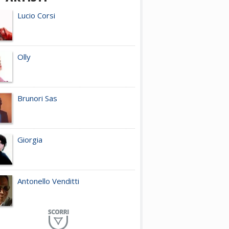
Lucio Corsi
Olly
Brunori Sas
Giorgia
Antonello Venditti
Planet Funk