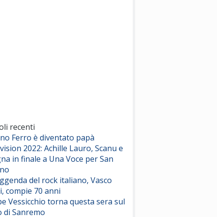
(Sal da Vinci)
Pinguini Tattici Nucleari
Canzone Estiva
(Annalisa Scarrone)
Rose Villain
Comuni Immortali
(Achille Lauro)
Marracash
So Easy (To Fall In Love)
(Olivia Dean)
oli recenti
ano Ferro è diventato papà
vision 2022: Achille Lauro, Scanu e
Serenamente
na in finale a Una Voce per San
(Juli)
ino
eggenda del rock italiano, Vasco
i, compie 70 anni
e Vessicchio torna questa sera sul
o di Sanremo