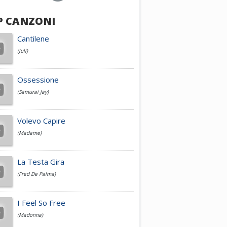
P CANZONI
Achille Lauro
Cantilene
(Juli)
Cesare Cremonini
Ossessione
(Samurai Jay)
Jovanotti
Volevo Capire
(Madame)
Fedez
La Testa Gira
(Fred De Palma)
Simone Cristicchi
I Feel So Free
(Madonna)