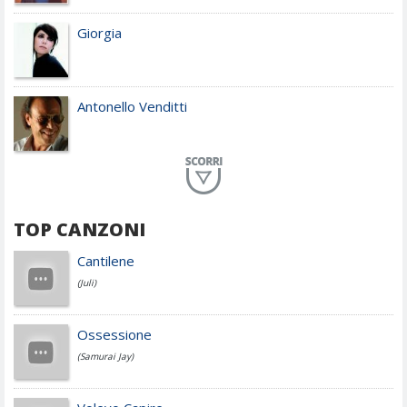
Giorgia
Antonello Venditti
Planet Funk
TOP CANZONI
Achille Lauro
Cantilene
(Juli)
Cesare Cremonini
Ossessione
(Samurai Jay)
Jovanotti