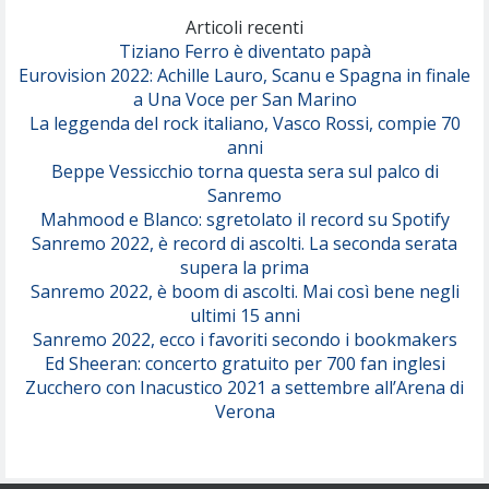
(Olivia Dean)
Articoli recenti
Tiziano Ferro è diventato papà
Eurovision 2022: Achille Lauro, Scanu e Spagna in finale
Serenamente
a Una Voce per San Marino
(Juli)
La leggenda del rock italiano, Vasco Rossi, compie 70
anni
Beppe Vessicchio torna questa sera sul palco di
Sanremo
Mahmood e Blanco: sgretolato il record su Spotify
Sanremo 2022, è record di ascolti. La seconda serata
supera la prima
Sanremo 2022, è boom di ascolti. Mai così bene negli
ultimi 15 anni
Sanremo 2022, ecco i favoriti secondo i bookmakers
Ed Sheeran: concerto gratuito per 700 fan inglesi
Zucchero con Inacustico 2021 a settembre all’Arena di
Verona