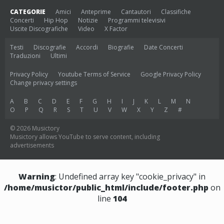
CATEGORIE
Amici
Anteprime
Cantautori
Classifiche
Concerti
Hip Hop
Notizie
Programmi televisivi
Uscite Discografiche
Video
X Factor
Testi
Discografie
Accordi
Biografie
Date Concerti
Traduzioni
Ultimi
Privacy Policy
Youtube Terms of Service
Google Privacy Policy
Change privacy settings
A
B
C
D
E
F
G
H
I
J
K
L
M
N
O
P
Q
R
S
T
U
V
W
X
Y
Z
#
© 2026 Musictory
Musictory allows YouTube to serve content, including
advertisements
Warning
: Undefined array key "cookie_privacy" in
/home/musictor/public_html/include/footer.php
on
line
104