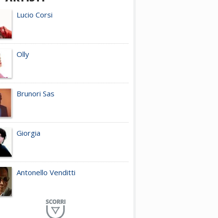
Lucio Corsi
Olly
Brunori Sas
Giorgia
Antonello Venditti
Planet Funk