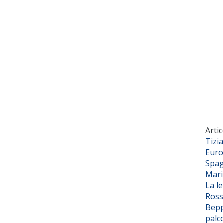
Artic
Tizi
Euro
Spag
Mar
La l
Ross
Bepp
palc