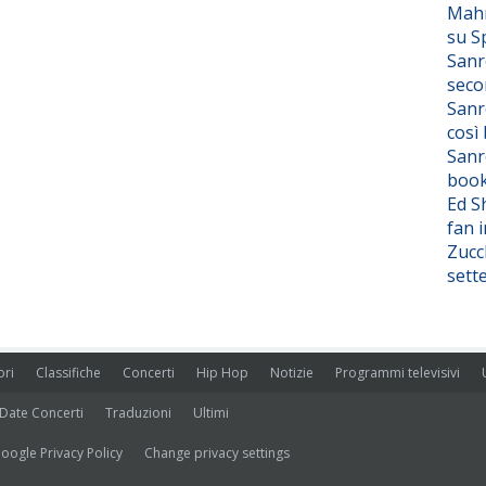
Mahm
su S
Sanr
seco
Sanr
così
Sanr
boo
Ed S
fan i
Zucc
sett
ori
Classifiche
Concerti
Hip Hop
Notizie
Programmi televisivi
Date Concerti
Traduzioni
Ultimi
oogle Privacy Policy
Change privacy settings