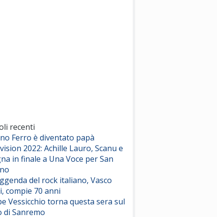
(Sal da Vinci)
Pinguini Tattici Nucleari
Canzone Estiva
(Annalisa Scarrone)
Rose Villain
Comuni Immortali
(Achille Lauro)
Marracash
So Easy (To Fall In Love)
(Olivia Dean)
oli recenti
ano Ferro è diventato papà
vision 2022: Achille Lauro, Scanu e
Serenamente
na in finale a Una Voce per San
(Juli)
ino
eggenda del rock italiano, Vasco
i, compie 70 anni
e Vessicchio torna questa sera sul
o di Sanremo