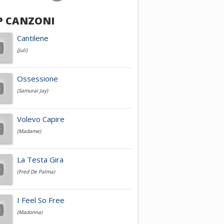
P CANZONI
Achille Lauro
Cantilene
(Juli)
Cesare Cremonini
Ossessione
(Samurai Jay)
Jovanotti
Volevo Capire
(Madame)
Fedez
La Testa Gira
(Fred De Palma)
Simone Cristicchi
I Feel So Free
(Madonna)