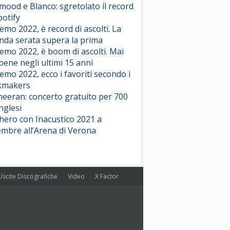
ood e Blanco: sgretolato il record
potify
emo 2022, è record di ascolti. La
nda serata supera la prima
emo 2022, è boom di ascolti. Mai
 bene negli ultimi 15 anni
emo 2022, ecco i favoriti secondo i
kmakers
heeran: concerto gratuito per 700
nglesi
hero con Inacustico 2021 a
embre all’Arena di Verona
Uscite Discografiche
Video
X Factor