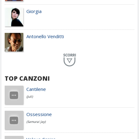
Giorgia
Antonello Venditti
Planet Funk
TOP CANZONI
Achille Lauro
Cantilene
(Juli)
Cesare Cremonini
Ossessione
(Samurai Jay)
Jovanotti