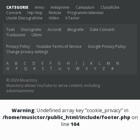
CATEGORIE
Amici
Anteprime
Cantautori
Classifiche
Concerti
Hip Hop
Notizie
Programmi televisivi
Uscite Discografiche
Video
X Factor
Testi
Discografie
Accordi
Biografie
Date Concerti
Traduzioni
Ultimi
Privacy Policy
Youtube Terms of Service
Google Privacy Policy
Change privacy settings
A
B
C
D
E
F
G
H
I
J
K
L
M
N
O
P
Q
R
S
T
U
V
W
X
Y
Z
#
© 2026 Musictory
Musictory allows YouTube to serve content, including
advertisements
Warning
: Undefined array key "cookie_privacy" in
/home/musictor/public_html/include/footer.php
on
line
104