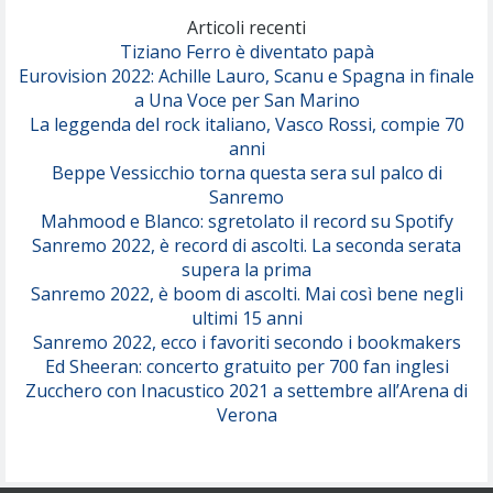
(Olivia Dean)
Articoli recenti
Tiziano Ferro è diventato papà
Eurovision 2022: Achille Lauro, Scanu e Spagna in finale
Serenamente
a Una Voce per San Marino
(Juli)
La leggenda del rock italiano, Vasco Rossi, compie 70
anni
Beppe Vessicchio torna questa sera sul palco di
Sanremo
Mahmood e Blanco: sgretolato il record su Spotify
Sanremo 2022, è record di ascolti. La seconda serata
supera la prima
Sanremo 2022, è boom di ascolti. Mai così bene negli
ultimi 15 anni
Sanremo 2022, ecco i favoriti secondo i bookmakers
Ed Sheeran: concerto gratuito per 700 fan inglesi
Zucchero con Inacustico 2021 a settembre all’Arena di
Verona