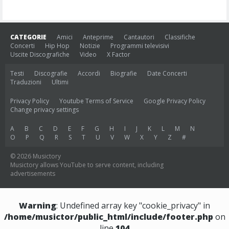
CATEGORIE
Amici
Anteprime
Cantautori
Classifiche
Concerti
Hip Hop
Notizie
Programmi televisivi
Uscite Discografiche
Video
X Factor
Testi
Discografie
Accordi
Biografie
Date Concerti
Traduzioni
Ultimi
Privacy Policy
Youtube Terms of Service
Google Privacy Policy
Change privacy settings
A
B
C
D
E
F
G
H
I
J
K
L
M
N
O
P
Q
R
S
T
U
V
W
X
Y
Z
#
© 2026 Musictory
Musictory allows YouTube to serve content, including
advertisements
Warning
: Undefined array key "cookie_privacy" in
/home/musictor/public_html/include/footer.php
on
line
104