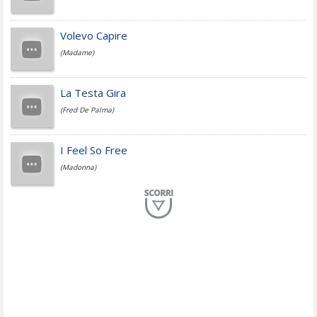
Jovanotti
Volevo Capire
(Madame)
Fedez
La Testa Gira
(Fred De Palma)
Simone Cristicchi
I Feel So Free
(Madonna)
Lucio Dalla
Al Mio Paese
(Serena Brancale)
ModÃ
Free To Love
(Duran Duran)
Marco Masini