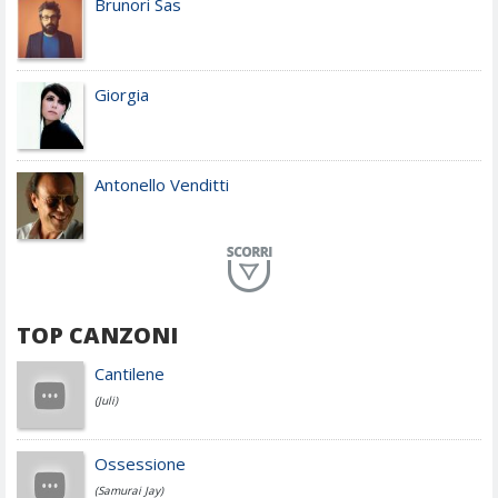
Brunori Sas
Giorgia
Antonello Venditti
Planet Funk
TOP CANZONI
Achille Lauro
Cantilene
(Juli)
Cesare Cremonini
Ossessione
(Samurai Jay)