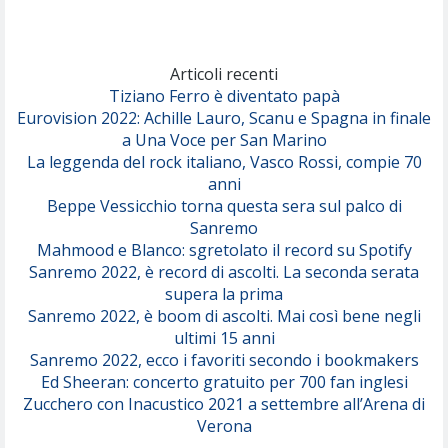
Marracash
So Easy (To Fall In Love)
(Olivia Dean)
Articoli recenti
Tiziano Ferro è diventato papà
Eurovision 2022: Achille Lauro, Scanu e Spagna in finale
Serenamente
a Una Voce per San Marino
(Juli)
La leggenda del rock italiano, Vasco Rossi, compie 70
anni
Beppe Vessicchio torna questa sera sul palco di
Sanremo
Mahmood e Blanco: sgretolato il record su Spotify
Sanremo 2022, è record di ascolti. La seconda serata
supera la prima
Sanremo 2022, è boom di ascolti. Mai così bene negli
ultimi 15 anni
Sanremo 2022, ecco i favoriti secondo i bookmakers
Ed Sheeran: concerto gratuito per 700 fan inglesi
Zucchero con Inacustico 2021 a settembre all’Arena di
Verona