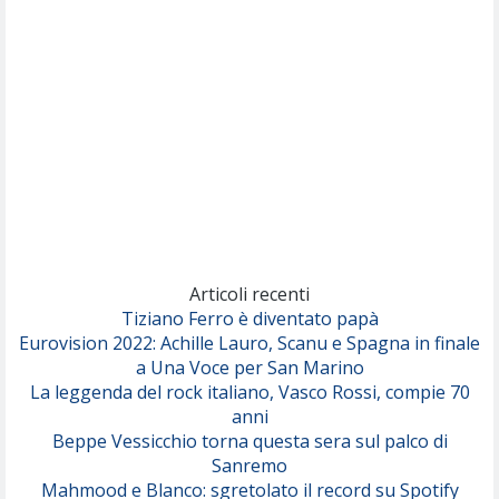
(Sal da Vinci)
Pinguini Tattici Nucleari
Canzone Estiva
(Annalisa Scarrone)
Rose Villain
Comuni Immortali
(Achille Lauro)
Marracash
So Easy (To Fall In Love)
(Olivia Dean)
Articoli recenti
Tiziano Ferro è diventato papà
Eurovision 2022: Achille Lauro, Scanu e Spagna in finale
Serenamente
a Una Voce per San Marino
(Juli)
La leggenda del rock italiano, Vasco Rossi, compie 70
anni
Beppe Vessicchio torna questa sera sul palco di
Sanremo
Mahmood e Blanco: sgretolato il record su Spotify