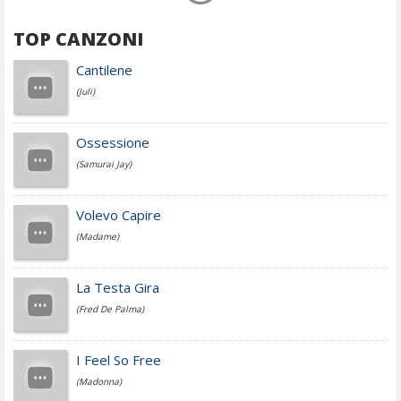
TOP CANZONI
Achille Lauro
Cantilene
(Juli)
Cesare Cremonini
Ossessione
(Samurai Jay)
Jovanotti
Volevo Capire
(Madame)
Fedez
La Testa Gira
(Fred De Palma)
Simone Cristicchi
I Feel So Free
(Madonna)