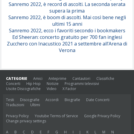
Sanremo 2022, è record di ascolti. La seconda serata
supera la prima
Sanremo 2022, è boom di ascolti. Mai così bene negli
ultimi 15 anni
Sanremo 2022, ecco i favoriti secondo i bookmakers
Ed Sheeran: concerto gratuito per 700 fan inglesi
Zucchero con Inacustico 2021 a settembre all’Arena di
Verona
CATEGORIE
Amici
Anteprime
Cantautori
Classifiche
Concerti
Hip Hop
Notizie
Programmi televisivi
Uscite Discografiche
Video
X Factor
Testi
Discografie
Accordi
Biografie
Date Concerti
Traduzioni
Ultimi
Privacy Policy
Youtube Terms of Service
Google Privacy Policy
Change privacy settings
A
B
C
D
E
F
G
H
I
J
K
L
M
N