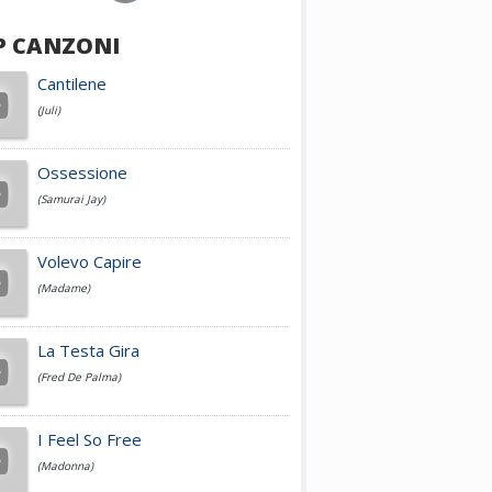
P CANZONI
Achille Lauro
Cantilene
(Juli)
Cesare Cremonini
Ossessione
(Samurai Jay)
Jovanotti
Volevo Capire
(Madame)
Fedez
La Testa Gira
(Fred De Palma)
Simone Cristicchi
I Feel So Free
(Madonna)