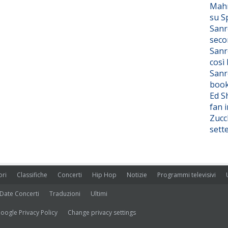
Mahm
su S
Sanr
seco
Sanr
così
Sanr
boo
Ed S
fan i
Zucc
sett
ori
Classifiche
Concerti
Hip Hop
Notizie
Programmi televisivi
Date Concerti
Traduzioni
Ultimi
oogle Privacy Policy
Change privacy settings