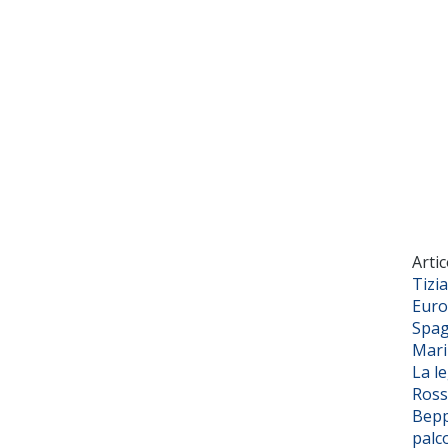
Artic
Tizi
Euro
Spag
Mar
La l
Ross
Bepp
palc