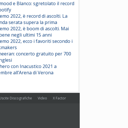
ood e Blanco: sgretolato il record
potify
emo 2022, è record di ascolti. La
nda serata supera la prima
emo 2022, è boom di ascolti. Mai
 bene negli ultimi 15 anni
emo 2022, ecco i favoriti secondo i
kmakers
heeran: concerto gratuito per 700
nglesi
hero con Inacustico 2021 a
embre all’Arena di Verona
Uscite Discografiche
Video
X Factor