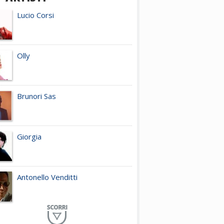
Lucio Corsi
Olly
Brunori Sas
Giorgia
Antonello Venditti
Planet Funk