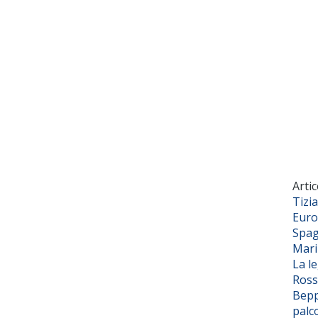
Artic
Tizi
Euro
Spag
Mar
La l
Ross
Bepp
palc