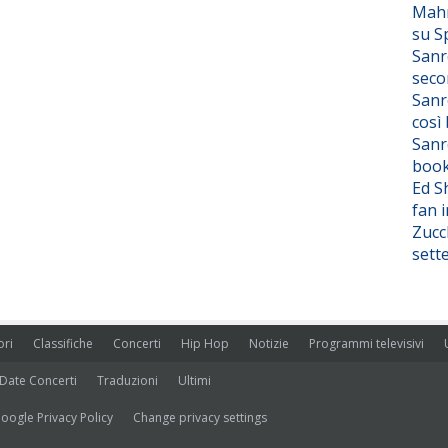
Mahm
su S
Sanr
seco
Sanr
così
Sanr
boo
Ed S
fan i
Zucc
sett
ori
Classifiche
Concerti
Hip Hop
Notizie
Programmi televisivi
Date Concerti
Traduzioni
Ultimi
oogle Privacy Policy
Change privacy settings