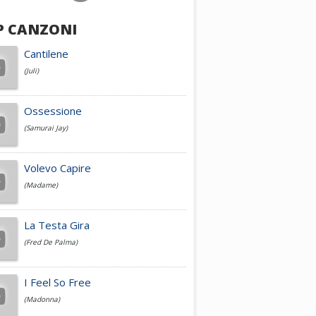
P CANZONI
Achille Lauro
Cantilene
(Juli)
Cesare Cremonini
Ossessione
(Samurai Jay)
Jovanotti
Volevo Capire
(Madame)
Fedez
La Testa Gira
(Fred De Palma)
Simone Cristicchi
I Feel So Free
(Madonna)