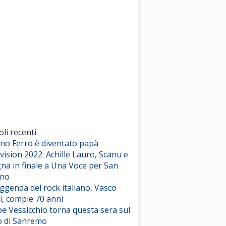
(Sal da Vinci)
Pinguini Tattici Nucleari
Canzone Estiva
(Annalisa Scarrone)
Rose Villain
Comuni Immortali
(Achille Lauro)
Marracash
So Easy (To Fall In Love)
(Olivia Dean)
oli recenti
ano Ferro è diventato papà
vision 2022: Achille Lauro, Scanu e
Serenamente
na in finale a Una Voce per San
(Juli)
ino
eggenda del rock italiano, Vasco
i, compie 70 anni
e Vessicchio torna questa sera sul
o di Sanremo