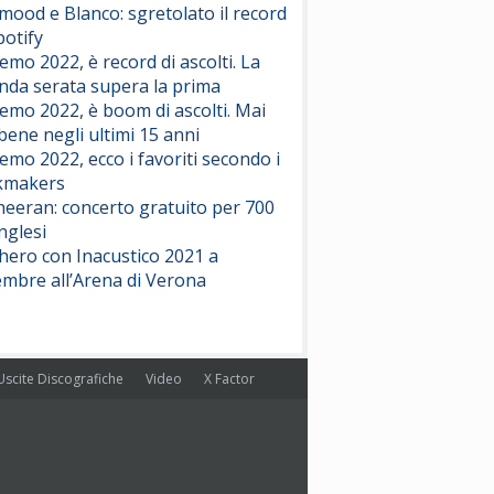
ood e Blanco: sgretolato il record
potify
emo 2022, è record di ascolti. La
nda serata supera la prima
emo 2022, è boom di ascolti. Mai
 bene negli ultimi 15 anni
emo 2022, ecco i favoriti secondo i
kmakers
heeran: concerto gratuito per 700
nglesi
hero con Inacustico 2021 a
embre all’Arena di Verona
Uscite Discografiche
Video
X Factor