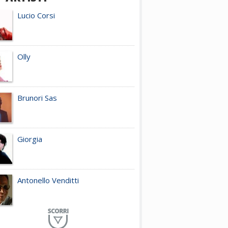
Lucio Corsi
Olly
Brunori Sas
Giorgia
Antonello Venditti
Planet Funk