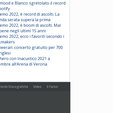
ood e Blanco: sgretolato il record
potify
emo 2022, è record di ascolti. La
nda serata supera la prima
emo 2022, è boom di ascolti. Mai
 bene negli ultimi 15 anni
emo 2022, ecco i favoriti secondo i
kmakers
heeran: concerto gratuito per 700
nglesi
hero con Inacustico 2021 a
embre all’Arena di Verona
Uscite Discografiche
Video
X Factor