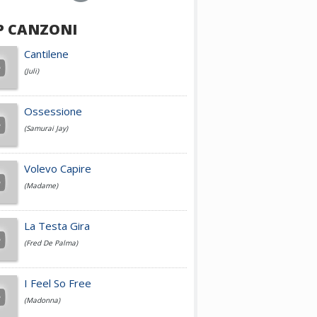
P CANZONI
Achille Lauro
Cantilene
(Juli)
Cesare Cremonini
Ossessione
(Samurai Jay)
Jovanotti
Volevo Capire
(Madame)
Fedez
La Testa Gira
(Fred De Palma)
Simone Cristicchi
I Feel So Free
(Madonna)