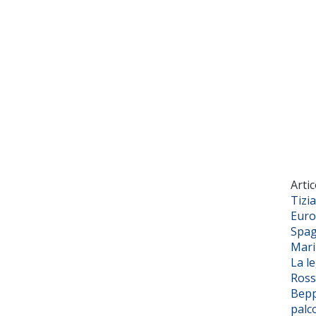
Artic
Tizi
Euro
Spag
Mar
La l
Ross
Bepp
palc