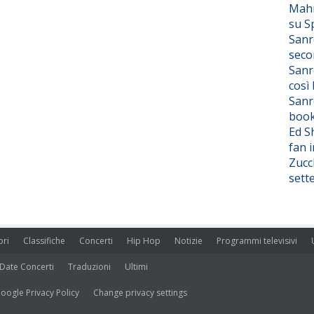
Mahm
su S
Sanr
seco
Sanr
così
Sanr
boo
Ed S
fan i
Zucc
sett
ori
Classifiche
Concerti
Hip Hop
Notizie
Programmi televisivi
Date Concerti
Traduzioni
Ultimi
oogle Privacy Policy
Change privacy settings