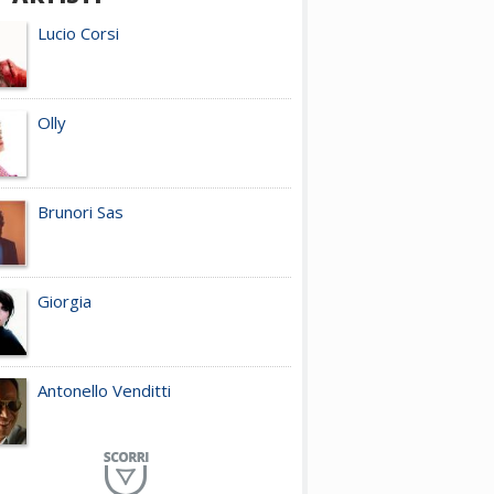
Lucio Corsi
Olly
Brunori Sas
Giorgia
Antonello Venditti
Planet Funk