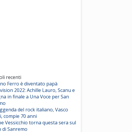
(Sal da Vinci)
Pinguini Tattici Nucleari
Canzone Estiva
(Annalisa Scarrone)
Rose Villain
Comuni Immortali
(Achille Lauro)
Marracash
So Easy (To Fall In Love)
(Olivia Dean)
oli recenti
ano Ferro è diventato papà
vision 2022: Achille Lauro, Scanu e
Serenamente
na in finale a Una Voce per San
(Juli)
ino
eggenda del rock italiano, Vasco
i, compie 70 anni
e Vessicchio torna questa sera sul
o di Sanremo