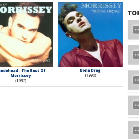
TO
Bona Drag
edehead - The Best Of
(1990)
Morrissey
(1997)