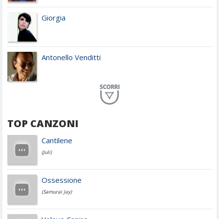
Giorgia
Antonello Venditti
Planet Funk
TOP CANZONI
Achille Lauro
Cantilene
(Juli)
Cesare Cremonini
Ossessione
(Samurai Jay)
Jovanotti