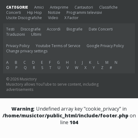
CATEGORIE
Amici
Anteprime
Cantautori
Classifiche
Concerti
Hip Hop
Notizie
Programmi televisivi
Uscite Discografiche
Video
X Factor
Testi
Discografie
Accordi
Biografie
Date Concerti
Traduzioni
Ultimi
Privacy Policy
Youtube Terms of Service
Google Privacy Policy
Change privacy settings
A
B
C
D
E
F
G
H
I
J
K
L
M
N
O
P
Q
R
S
T
U
V
W
X
Y
Z
#
© 2026 Musictory
Musictory allows YouTube to serve content, including
advertisements
Warning
: Undefined array key "cookie_privacy" in
/home/musictor/public_html/include/footer.php
on
line
104