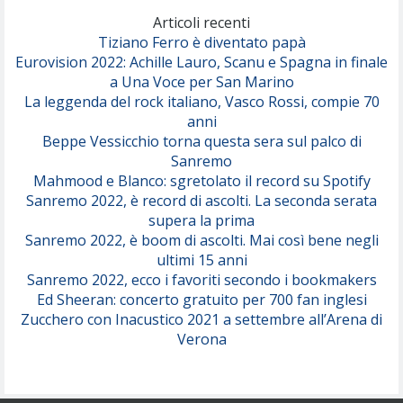
(Olivia Dean)
Articoli recenti
Tiziano Ferro è diventato papà
Eurovision 2022: Achille Lauro, Scanu e Spagna in finale
Serenamente
a Una Voce per San Marino
(Juli)
La leggenda del rock italiano, Vasco Rossi, compie 70
anni
Beppe Vessicchio torna questa sera sul palco di
Sanremo
Mahmood e Blanco: sgretolato il record su Spotify
Sanremo 2022, è record di ascolti. La seconda serata
supera la prima
Sanremo 2022, è boom di ascolti. Mai così bene negli
ultimi 15 anni
Sanremo 2022, ecco i favoriti secondo i bookmakers
Ed Sheeran: concerto gratuito per 700 fan inglesi
Zucchero con Inacustico 2021 a settembre all’Arena di
Verona