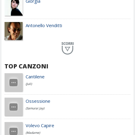
Giorgia
Antonello Venditti
Planet Funk
TOP CANZONI
Achille Lauro
Cantilene
(Juli)
Cesare Cremonini
Ossessione
(Samurai Jay)
Jovanotti
Volevo Capire
(Madame)