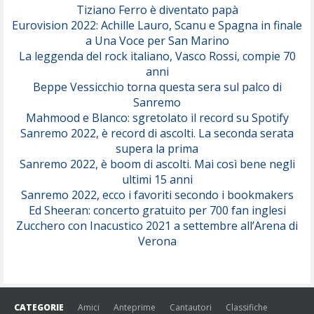
Tiziano Ferro è diventato papà
Eurovision 2022: Achille Lauro, Scanu e Spagna in finale
Serenamente
a Una Voce per San Marino
(Juli)
La leggenda del rock italiano, Vasco Rossi, compie 70
anni
Beppe Vessicchio torna questa sera sul palco di
Sanremo
Mahmood e Blanco: sgretolato il record su Spotify
Sanremo 2022, è record di ascolti. La seconda serata
supera la prima
Sanremo 2022, è boom di ascolti. Mai così bene negli
ultimi 15 anni
Sanremo 2022, ecco i favoriti secondo i bookmakers
Ed Sheeran: concerto gratuito per 700 fan inglesi
Zucchero con Inacustico 2021 a settembre all’Arena di
Verona
CATEGORIE
Amici
Anteprime
Cantautori
Classifiche