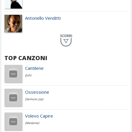
Antonello Venditti
Planet Funk
TOP CANZONI
Achille Lauro
Cantilene
(Juli)
Cesare Cremonini
Ossessione
(Samurai Jay)
Jovanotti
Volevo Capire
(Madame)