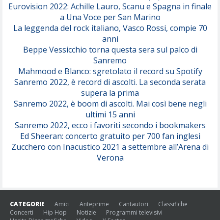
Eurovision 2022: Achille Lauro, Scanu e Spagna in finale
Serenamente
a Una Voce per San Marino
(Juli)
La leggenda del rock italiano, Vasco Rossi, compie 70
anni
Beppe Vessicchio torna questa sera sul palco di
Sanremo
Mahmood e Blanco: sgretolato il record su Spotify
Sanremo 2022, è record di ascolti. La seconda serata
supera la prima
Sanremo 2022, è boom di ascolti. Mai così bene negli
ultimi 15 anni
Sanremo 2022, ecco i favoriti secondo i bookmakers
Ed Sheeran: concerto gratuito per 700 fan inglesi
Zucchero con Inacustico 2021 a settembre all’Arena di
Verona
CATEGORIE
Amici
Anteprime
Cantautori
Classifiche
Concerti
Hip Hop
Notizie
Programmi televisivi