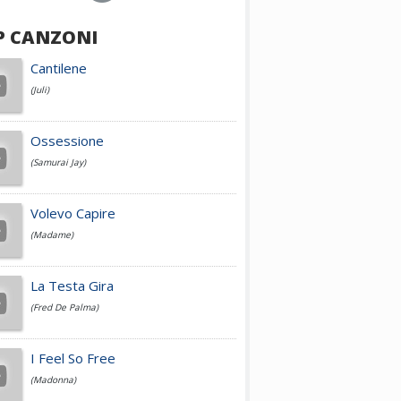
P CANZONI
Achille Lauro
Cantilene
(Juli)
Cesare Cremonini
Ossessione
(Samurai Jay)
Jovanotti
Volevo Capire
(Madame)
Fedez
La Testa Gira
(Fred De Palma)
Simone Cristicchi
I Feel So Free
(Madonna)