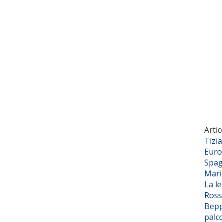
Artic
Tizi
Euro
Spag
Mar
La l
Ross
Bepp
palc