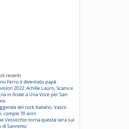
(Sal da Vinci)
Pinguini Tattici Nucleari
Canzone Estiva
(Annalisa Scarrone)
Rose Villain
Comuni Immortali
(Achille Lauro)
Marracash
So Easy (To Fall In Love)
(Olivia Dean)
oli recenti
ano Ferro è diventato papà
vision 2022: Achille Lauro, Scanu e
Serenamente
na in finale a Una Voce per San
(Juli)
ino
eggenda del rock italiano, Vasco
i, compie 70 anni
e Vessicchio torna questa sera sul
o di Sanremo