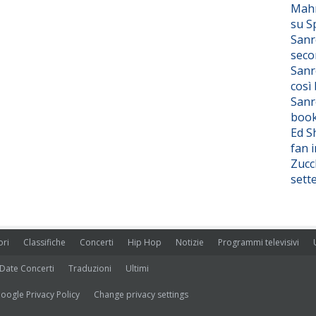
Mahm
su S
Sanr
seco
Sanr
così
Sanr
boo
Ed S
fan i
Zucc
sett
ori
Classifiche
Concerti
Hip Hop
Notizie
Programmi televisivi
Date Concerti
Traduzioni
Ultimi
oogle Privacy Policy
Change privacy settings