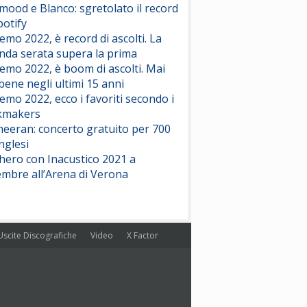
ood e Blanco: sgretolato il record
potify
emo 2022, è record di ascolti. La
nda serata supera la prima
emo 2022, è boom di ascolti. Mai
 bene negli ultimi 15 anni
emo 2022, ecco i favoriti secondo i
kmakers
heeran: concerto gratuito per 700
nglesi
hero con Inacustico 2021 a
embre all’Arena di Verona
Uscite Discografiche
Video
X Factor