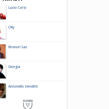
Lucio Corsi
Olly
Brunori Sas
Giorgia
Antonello Venditti
Planet Funk