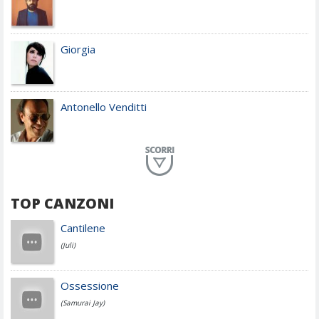
Giorgia
Antonello Venditti
Planet Funk
TOP CANZONI
Achille Lauro
Cantilene
(Juli)
Cesare Cremonini
Ossessione
(Samurai Jay)