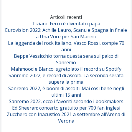
Marracash
So Easy (To Fall In Love)
(Olivia Dean)
Articoli recenti
Tiziano Ferro è diventato papà
Eurovision 2022: Achille Lauro, Scanu e Spagna in finale
Serenamente
a Una Voce per San Marino
(Juli)
La leggenda del rock italiano, Vasco Rossi, compie 70
anni
Beppe Vessicchio torna questa sera sul palco di
Sanremo
Mahmood e Blanco: sgretolato il record su Spotify
Sanremo 2022, è record di ascolti. La seconda serata
supera la prima
Sanremo 2022, è boom di ascolti. Mai così bene negli
ultimi 15 anni
Sanremo 2022, ecco i favoriti secondo i bookmakers
Ed Sheeran: concerto gratuito per 700 fan inglesi
Zucchero con Inacustico 2021 a settembre all’Arena di
Verona