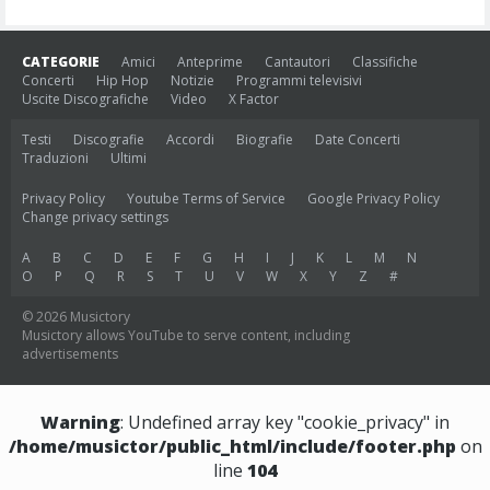
CATEGORIE
Amici
Anteprime
Cantautori
Classifiche
Concerti
Hip Hop
Notizie
Programmi televisivi
Uscite Discografiche
Video
X Factor
Testi
Discografie
Accordi
Biografie
Date Concerti
Traduzioni
Ultimi
Privacy Policy
Youtube Terms of Service
Google Privacy Policy
Change privacy settings
A
B
C
D
E
F
G
H
I
J
K
L
M
N
O
P
Q
R
S
T
U
V
W
X
Y
Z
#
© 2026 Musictory
Musictory allows YouTube to serve content, including
advertisements
Warning
: Undefined array key "cookie_privacy" in
/home/musictor/public_html/include/footer.php
on
line
104