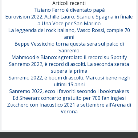
(Olivia Dean)
Articoli recenti
Tiziano Ferro è diventato papà
Eurovision 2022: Achille Lauro, Scanu e Spagna in finale
Serenamente
a Una Voce per San Marino
(Juli)
La leggenda del rock italiano, Vasco Rossi, compie 70
anni
Beppe Vessicchio torna questa sera sul palco di
Sanremo
Mahmood e Blanco: sgretolato il record su Spotify
Sanremo 2022, è record di ascolti. La seconda serata
supera la prima
Sanremo 2022, è boom di ascolti. Mai così bene negli
ultimi 15 anni
Sanremo 2022, ecco i favoriti secondo i bookmakers
Ed Sheeran: concerto gratuito per 700 fan inglesi
Zucchero con Inacustico 2021 a settembre all’Arena di
Verona