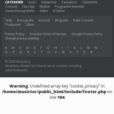
CATEGORIE
Amici
Anteprime
Cantautori
Classifiche
Concerti
Hip Hop
Notizie
Programmi televisivi
Uscite Discografiche
Video
X Factor
Testi
Discografie
Accordi
Biografie
Date Concerti
Traduzioni
Ultimi
Privacy Policy
Youtube Terms of Service
Google Privacy Policy
Change privacy settings
A
B
C
D
E
F
G
H
I
J
K
L
M
N
O
P
Q
R
S
T
U
V
W
X
Y
Z
#
© 2026 Musictory
Musictory allows YouTube to serve content, including
advertisements
Warning
: Undefined array key "cookie_privacy" in
/home/musictor/public_html/include/footer.php
on
line
104