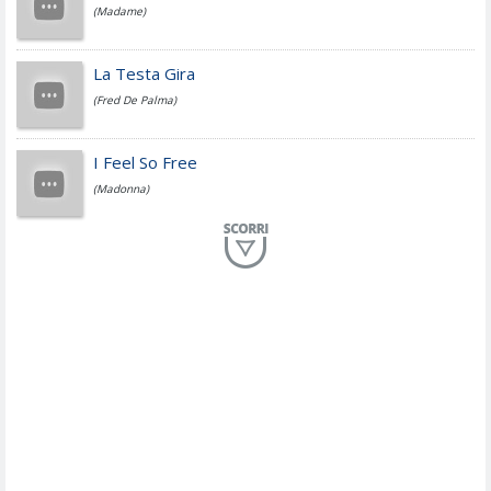
(Madame)
Fedez
La Testa Gira
(Fred De Palma)
Simone Cristicchi
I Feel So Free
(Madonna)
Lucio Dalla
Al Mio Paese
(Serena Brancale)
ModÃ
Free To Love
(Duran Duran)
Marco Masini
Let Me Be
(Second Voice (The))