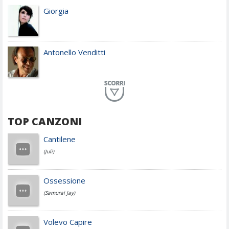
Giorgia
Antonello Venditti
Planet Funk
TOP CANZONI
Achille Lauro
Cantilene
(Juli)
Cesare Cremonini
Ossessione
(Samurai Jay)
Jovanotti
Volevo Capire