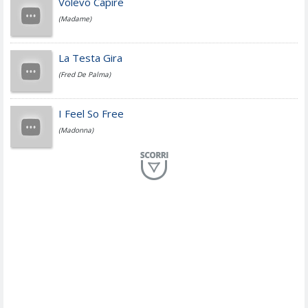
Volevo Capire
(Madame)
Fedez
La Testa Gira
(Fred De Palma)
Simone Cristicchi
I Feel So Free
(Madonna)
Lucio Dalla
Al Mio Paese
(Serena Brancale)
ModÃ
Free To Love
(Duran Duran)
Marco Masini
Let Me Be
(Second Voice (The))