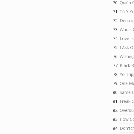
Quién 
Tú Y Y
Dentro
Who's 
Love Is
I Ask O
Wishing
Black 
Yo Trip
One Mo
Same O
Freak 
Overdu
How Co
Don'tc