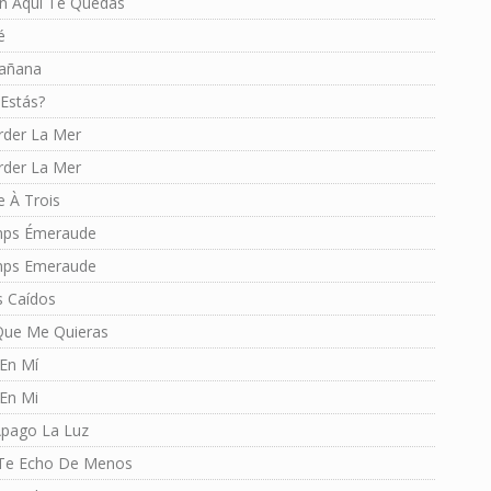
n Aquí Te Quedas
é
añana
Estás?
rder La Mer
rder La Mer
 À Trois
mps Émeraude
mps Emeraude
s Caídos
 Que Me Quieras
 En Mí
 En Mi
Apago La Luz
Te Echo De Menos