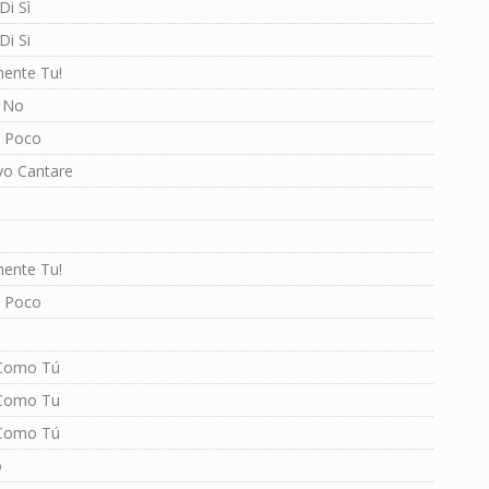
Di Sì
Di Si
mente Tu!
 No
 Poco
vo Cantare
mente Tu!
 Poco
Como Tú
Como Tu
Como Tú
o