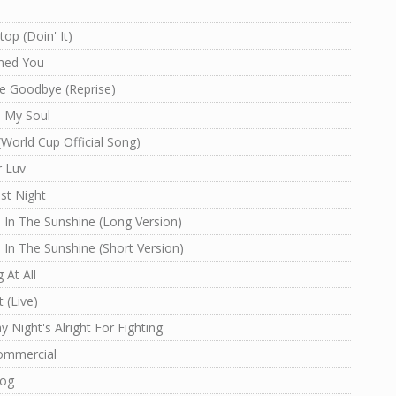
top (Doin' It)
med You
e Goodbye (Reprise)
e My Soul
World Cup Official Song)
r Luv
st Night
e In The Sunshine (Long Version)
e In The Sunshine (Short Version)
 At All
 (Live)
y Night's Alright For Fighting
ommercial
og