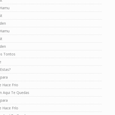
út
 Hamu
út
Éden
 Hamu
út
éden
os Tontos
e
Estas?
para
e Hace Frio
n Aqui Te Quedas
para
e Hace Frío