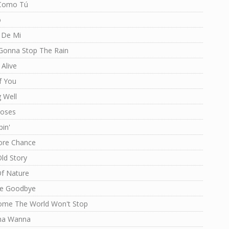
Como Tú
o
 De Mi
Gonna Stop The Rain
 Alive
f You
 Well
Roses
pin'
re Chance
ld Story
Of Nature
e Goodbye
me The World Won't Stop
ha Wanna