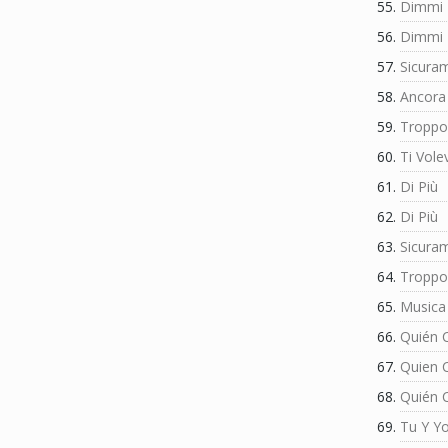
Dimmi 
Dimmi 
Sicura
Ancora
Troppo
Ti Vole
Di Più
Di Più
Sicura
Troppo
Musica
Quién 
Quien 
Quién 
Tu Y Y