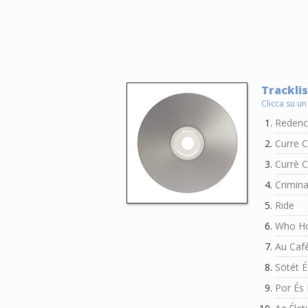
Tracklis
Clicca su un
Redenc
Curre C
Currè C
Crimina
Ride
Who Ho
Au Caf
Sötét 
Por És