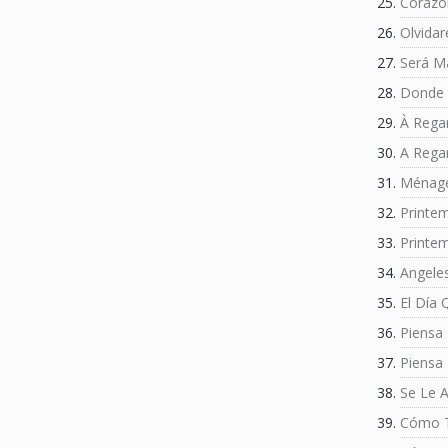
Corazó
Olvidar
Será M
Donde 
À Rega
A Rega
Ménage
Printe
Printe
Angele
El Día
Piensa
Piensa
Se Le 
Cómo 