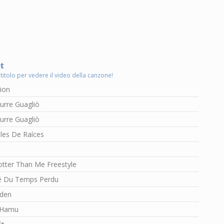
t
 titolo per vedere il video della canzone!
ion
urre Guagliò
urre Guagliò
les De Raíces
tter Than Me Freestyle
é Du Temps Perdu
Éden
 Hamu