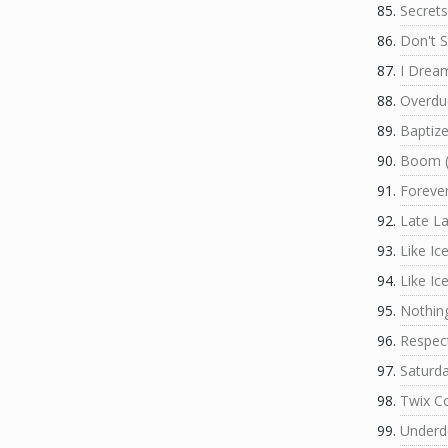
Secrets
Don't S
I Drea
Overdu
Baptiz
Boom (
Foreve
Late La
Like Ic
Like Ic
Nothing
Respect
Saturda
Twix C
Underd