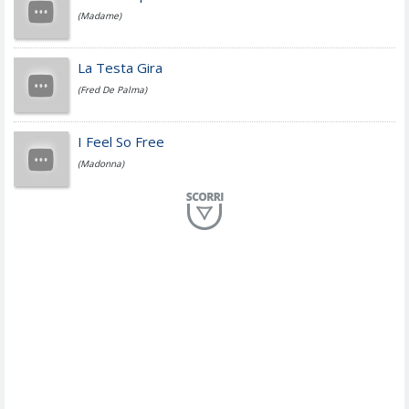
(Madame)
Fedez
La Testa Gira
(Fred De Palma)
Simone Cristicchi
I Feel So Free
(Madonna)
Lucio Dalla
Al Mio Paese
(Serena Brancale)
ModÃ
Free To Love
(Duran Duran)
Marco Masini
Let Me Be
(Second Voice (The))