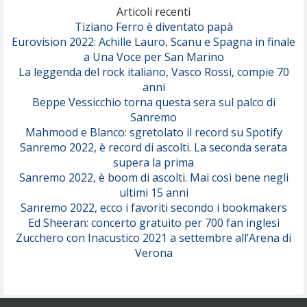
(Olivia Dean)
Articoli recenti
Tiziano Ferro è diventato papà
Eurovision 2022: Achille Lauro, Scanu e Spagna in finale
Serenamente
a Una Voce per San Marino
(Juli)
La leggenda del rock italiano, Vasco Rossi, compie 70
anni
Beppe Vessicchio torna questa sera sul palco di
Sanremo
Mahmood e Blanco: sgretolato il record su Spotify
Sanremo 2022, è record di ascolti. La seconda serata
supera la prima
Sanremo 2022, è boom di ascolti. Mai così bene negli
ultimi 15 anni
Sanremo 2022, ecco i favoriti secondo i bookmakers
Ed Sheeran: concerto gratuito per 700 fan inglesi
Zucchero con Inacustico 2021 a settembre all’Arena di
Verona