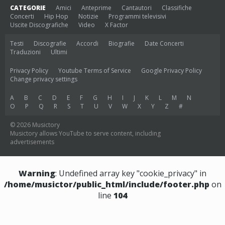
CATEGORIE
Amici
Anteprime
Cantautori
Classifiche
Concerti
Hip Hop
Notizie
Programmi televisivi
Uscite Discografiche
Video
X Factor
Testi
Discografie
Accordi
Biografie
Date Concerti
Traduzioni
Ultimi
Privacy Policy
Youtube Terms of Service
Google Privacy Policy
Change privacy settings
A
B
C
D
E
F
G
H
I
J
K
L
M
N
O
P
Q
R
S
T
U
V
W
X
Y
Z
#
© 2026 Musictory
Musictory allows YouTube to serve content, including
advertisements
Warning
: Undefined array key "cookie_privacy" in
/home/musictor/public_html/include/footer.php
on
line
104