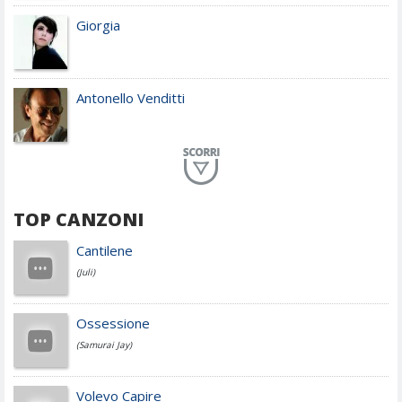
Giorgia
Antonello Venditti
Planet Funk
TOP CANZONI
Achille Lauro
Cantilene
(Juli)
Cesare Cremonini
Ossessione
(Samurai Jay)
Jovanotti
Volevo Capire