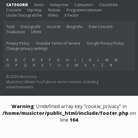
CATEGORIE
Amici
Anteprime
Cantautori
Classifiche
Concerti
Hip Hop
Notizie
Programmi televisivi
Uscite Discografiche
Video
X Factor
Testi
Discografie
Accordi
Biografie
Date Concerti
Traduzioni
Ultimi
Privacy Policy
Youtube Terms of Service
Google Privacy Policy
Change privacy settings
A
B
C
D
E
F
G
H
I
J
K
L
M
N
O
P
Q
R
S
T
U
V
W
X
Y
Z
#
© 2026 Musictory
Musictory allows YouTube to serve content, including
advertisements
Warning
: Undefined array key "cookie_privacy" in
/home/musictor/public_html/include/footer.php
on
line
104