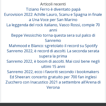
(Olivia Dean)
Articoli recenti
Tiziano Ferro è diventato papà
Eurovision 2022: Achille Lauro, Scanu e Spagna in finale
Serenamente
a Una Voce per San Marino
(Juli)
La leggenda del rock italiano, Vasco Rossi, compie 70
anni
Beppe Vessicchio torna questa sera sul palco di
Sanremo
Mahmood e Blanco: sgretolato il record su Spotify
Sanremo 2022, è record di ascolti. La seconda serata
supera la prima
Sanremo 2022, è boom di ascolti. Mai così bene negli
ultimi 15 anni
Sanremo 2022, ecco i favoriti secondo i bookmakers
Ed Sheeran: concerto gratuito per 700 fan inglesi
Zucchero con Inacustico 2021 a settembre all’Arena di
Verona