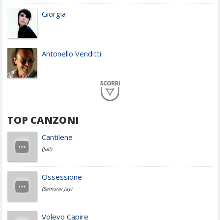
Giorgia
Antonello Venditti
Planet Funk
TOP CANZONI
Achille Lauro
Cantilene
(Juli)
Cesare Cremonini
Ossessione
(Samurai Jay)
Jovanotti
Volevo Capire