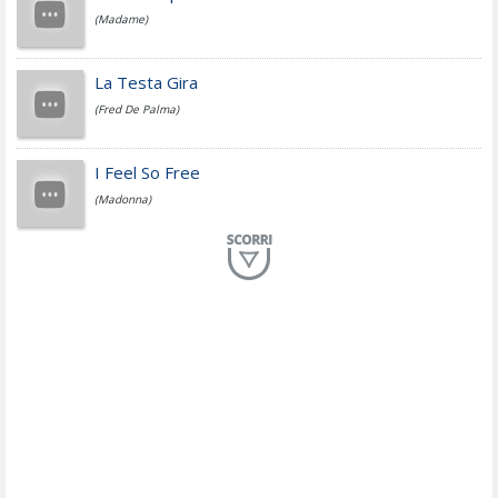
(Madame)
Fedez
La Testa Gira
(Fred De Palma)
Simone Cristicchi
I Feel So Free
(Madonna)
Lucio Dalla
Al Mio Paese
(Serena Brancale)
ModÃ
Free To Love
(Duran Duran)
Marco Masini
Let Me Be
(Second Voice (The))