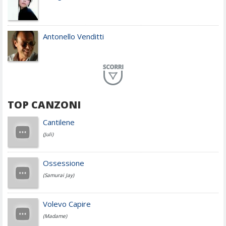
Antonello Venditti
Planet Funk
TOP CANZONI
Achille Lauro
Cantilene
(Juli)
Cesare Cremonini
Ossessione
(Samurai Jay)
Jovanotti
Volevo Capire
(Madame)