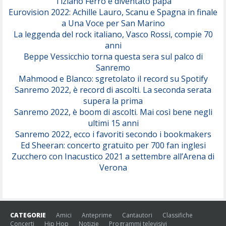
Tiziano Ferro è diventato papà
Eurovision 2022: Achille Lauro, Scanu e Spagna in finale
Serenamente
a Una Voce per San Marino
(Juli)
La leggenda del rock italiano, Vasco Rossi, compie 70
anni
Beppe Vessicchio torna questa sera sul palco di
Sanremo
Mahmood e Blanco: sgretolato il record su Spotify
Sanremo 2022, è record di ascolti. La seconda serata
supera la prima
Sanremo 2022, è boom di ascolti. Mai così bene negli
ultimi 15 anni
Sanremo 2022, ecco i favoriti secondo i bookmakers
Ed Sheeran: concerto gratuito per 700 fan inglesi
Zucchero con Inacustico 2021 a settembre all’Arena di
Verona
CATEGORIE
Amici
Anteprime
Cantautori
Classifiche
Concerti
Hip Hop
Notizie
Programmi televisivi