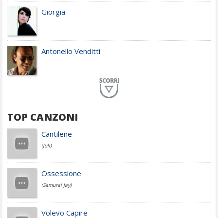
Giorgia
Antonello Venditti
Planet Funk
TOP CANZONI
Achille Lauro
Cantilene
(Juli)
Cesare Cremonini
Ossessione
(Samurai Jay)
Jovanotti
Volevo Capire