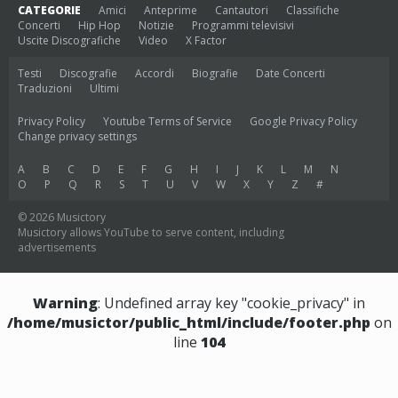
CATEGORIE
Amici
Anteprime
Cantautori
Classifiche
Concerti
Hip Hop
Notizie
Programmi televisivi
Uscite Discografiche
Video
X Factor
Testi
Discografie
Accordi
Biografie
Date Concerti
Traduzioni
Ultimi
Privacy Policy
Youtube Terms of Service
Google Privacy Policy
Change privacy settings
A
B
C
D
E
F
G
H
I
J
K
L
M
N
O
P
Q
R
S
T
U
V
W
X
Y
Z
#
© 2026 Musictory
Musictory allows YouTube to serve content, including
advertisements
Warning
: Undefined array key "cookie_privacy" in
/home/musictor/public_html/include/footer.php
on
line
104