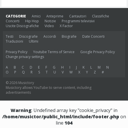
CATEGORIE
Amici
Anteprime
Cantautori
Classifiche
Concerti
Hip Hop
Notizie
Programmi televisivi
Uscite Discografiche
Video
X Factor
Testi
Discografie
Accordi
Biografie
Date Concerti
Traduzioni
Ultimi
Privacy Policy
Youtube Terms of Service
Google Privacy Policy
Change privacy settings
A
B
C
D
E
F
G
H
I
J
K
L
M
N
O
P
Q
R
S
T
U
V
W
X
Y
Z
#
© 2026 Musictory
Musictory allows YouTube to serve content, including
advertisements
Warning
: Undefined array key "cookie_privacy" in
/home/musictor/public_html/include/footer.php
on
line
104