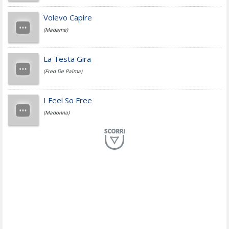
Jovanotti
Volevo Capire
(Madame)
Fedez
La Testa Gira
(Fred De Palma)
Simone Cristicchi
I Feel So Free
(Madonna)
Lucio Dalla
Al Mio Paese
(Serena Brancale)
ModÃ
Free To Love
(Duran Duran)
Marco Masini
Let Me Be