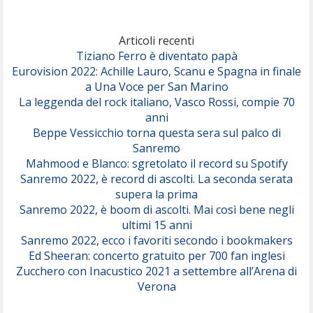
Marracash
So Easy (To Fall In Love)
(Olivia Dean)
Articoli recenti
Tiziano Ferro è diventato papà
Eurovision 2022: Achille Lauro, Scanu e Spagna in finale
Serenamente
a Una Voce per San Marino
(Juli)
La leggenda del rock italiano, Vasco Rossi, compie 70
anni
Beppe Vessicchio torna questa sera sul palco di
Sanremo
Mahmood e Blanco: sgretolato il record su Spotify
Sanremo 2022, è record di ascolti. La seconda serata
supera la prima
Sanremo 2022, è boom di ascolti. Mai così bene negli
ultimi 15 anni
Sanremo 2022, ecco i favoriti secondo i bookmakers
Ed Sheeran: concerto gratuito per 700 fan inglesi
Zucchero con Inacustico 2021 a settembre all’Arena di
Verona