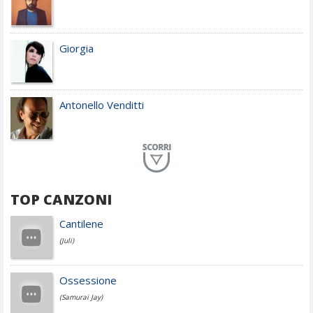
Giorgia
Antonello Venditti
Planet Funk
TOP CANZONI
Achille Lauro
Cantilene
(Juli)
Cesare Cremonini
Ossessione
(Samurai Jay)